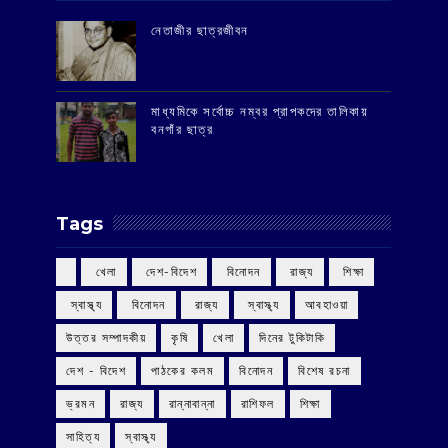
‌নেতাজীর ছাত্রজীবন
মাধ্যমিকে সর্বোচ্চ নম্বর প্রাপকদের তালিকায়
বনগাঁর ছাত্র
Tags
‌ খেলা
‌ দেশ-বিদেশ
‌ বিনোদন
‌ রাজ্য
‌ শিক্ষা
‌ স্বাস্থ্য
‌ বিনোদন
‌ রাজ্য
‌ স্বাস্থ্য
আবহাওয়া
উত্তর সম্পাদকীয়
কৃষি
খেলা
দিনের টুকিটাকি
দেশ - বিদেশ
পাঠকের কলম
বিনোদন
বিশেষ রচনা
ভ্রমন
রাজ্য
রান্নাবান্না
রাশিফল
শিক্ষা
সাহিত্য
স্বাস্থ্য