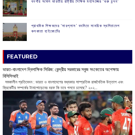
বনগাঁয় অখিল ভারতীয় রাষ্ট্রীয় শৈক্ষিক মহাসঙ্ঘের ‘গুরু বন্দন’
প্রাথমিক শিক্ষকদের ‘সারপ্লাস’ বদলিতে সাময়িক স্থগিতাদেশ
কলকাতা হাইকোর্টের
FEATURED
ভারত-বাংলাদেশ দ্বিপাক্ষিক সিরিজ: কেন্দ্রীয় সরকারের সবুজ সংকেতের অপেক্ষায়
বিসিসিআই
‌ সমকালীন প্রতিবেদন : ভারত ও বাংলাদেশের মধ্যকার সাম্প্রতিক রাজনৈতিক উত্তাপ এবং
ক্রিকেটীয় সম্পর্কের টানাপোড়েনের বরফ কি তবে গলতে চলেছে? ২০২...