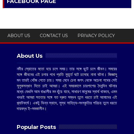
FACEBOOK PAGE
ABOUT US
CONTACT US
PRIVACY POLICY
About Us
নদীর স্রোতের মতো বয়ে চলে সময়। তার সঙ্গে ছুটে চলে জীবন। সময়ের
সঙ্গে জীবনের এই চলার পথে প্রতি মুহূর্তে ঘটে চলেছে নানা ঘটনা। জিজ্ঞাসু
মন তারই খোঁজ পেতে চায়। সময় মেনে চেনা জগৎ থেকে অচেনা পথের সেই
সুলুকসন্ধান দিতে চাই আমরা। এই সময়কালে চারপাশের দৈনন্দিন ঘটনার
মধ্যে যেগুলি আম বাঙালীর মন ছুঁয়ে যাবে, সাধারণ মানুষের স্বার্থ থাকবে, এমন
খবরই আমরা সততার সঙ্গে যত দ্রুত সম্ভব তুলে ধরতে চাই আমাদের এই
প্ল্যাটফর্মে। একটু ভিন্ন স্বাদে, সুস্থ সাহিত্য–সংস্কৃতির পরিচয় তুলে ধরতে
দায়বদ্ধ ই–সমকালীন।
Popular Posts