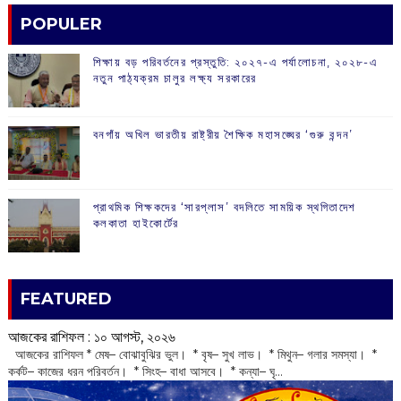
POPULER
শিক্ষায় বড় পরিবর্তনের প্রস্তুতি: ২০২৭-এ পর্যালোচনা, ২০২৮-এ
নতুন পাঠ্যক্রম চালুর লক্ষ্য সরকারের
বনগাঁয় অখিল ভারতীয় রাষ্ট্রীয় শৈক্ষিক মহাসঙ্ঘের ‘গুরু বন্দন’
প্রাথমিক শিক্ষকদের ‘সারপ্লাস’ বদলিতে সাময়িক স্থগিতাদেশ
কলকাতা হাইকোর্টের
FEATURED
আজকের রাশিফল :‌ ‌‌১০ আগস্ট, ২০২৬
‌ আজকের রাশিফল * মেষ– বোঝাবুঝির ভুল। * বৃষ– সুখ লাভ। * মিথুন– গলার সমস্যা। *
কর্কট– কাজের ধরন পরিবর্তন। * সিংহ– বাধা আসবে। * কন্যা– ঘৃ...