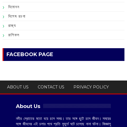
বিনোদন
বিশেষ রচনা
রাজ্য
রাশিফল
FACEBOOK PAGE
ABOUT US
CONTACT US
PRIVACY POLICY
About Us
নদীর স্রোতের মতো বয়ে চলে সময়। তার সঙ্গে ছুটে চলে জীবন। সময়ের
সঙ্গে জীবনের এই চলার পথে প্রতি মুহূর্তে ঘটে চলেছে নানা ঘটনা। জিজ্ঞাসু