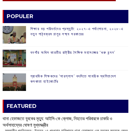
POPULER
শিক্ষায় বড় পরিবর্তনের প্রস্তুতি: ২০২৭-এ পর্যালোচনা, ২০২৮-এ
নতুন পাঠ্যক্রম চালুর লক্ষ্য সরকারের
বনগাঁয় অখিল ভারতীয় রাষ্ট্রীয় শৈক্ষিক মহাসঙ্ঘের ‘গুরু বন্দন’
প্রাথমিক শিক্ষকদের ‘সারপ্লাস’ বদলিতে সাময়িক স্থগিতাদেশ
কলকাতা হাইকোর্টের
FEATURED
থানা হেফাজতে যুবকের মৃত্যু: আইসি-কে ক্লোজ, নিহতের পরিবারকে চাকরি ও
অর্থসাহায্যের ঘোষণা মুখ্যমন্ত্রীর
সমকালীন প্রতিবেদন : উত্তর ২৪ পরগনার হালিশহরে থানা হেফাজতে এক যুবকের মৃত্যুকে কেন্দ্র