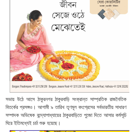
সভায় উঠে আসে ঠাকুরনগর ঠাকুরবাড়ি সংক্রান্ত সাম্প্রতিক রাজনৈতিক
বিতর্কের প্রসঙ্গও। আগামী ৯ তারিখ তৃণমূল কংগ্রেসের সর্বভারতীয় সাধারণ
সম্পাদক অভিষেক বন্দ্যোপাধ্যায়ের ঠাকুরবাড়িতে পুজো দিতে আসার কর্মসূচি
ঘিরে ইতিমধ্যেই চর্চা শুরু হয়েছে।