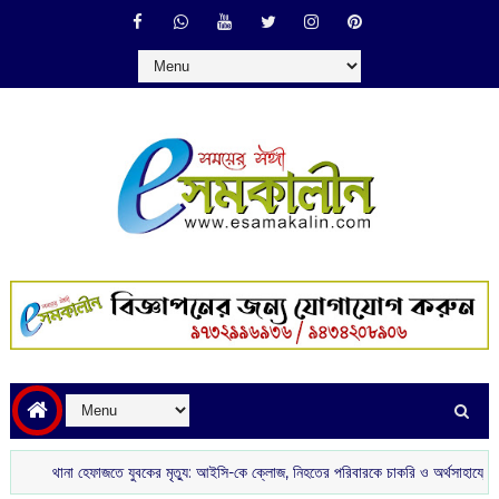
থানা হেফাজতে যুবকের মৃত্যু: আইসি-কে ক্লোজ, নিহতের পরিবারকে চাকরি ও অর্থসাহায্যের ঘোষণা মুখ্যম