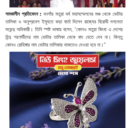
সমকালীন প্রতিবেদন :
বনগাঁয় মতুয়া ধর্ম মহাসম্মেলনের মঞ্চ থেকে ভোটার
তালিকা ও অনুপ্রবেশ ইস্যুতে কড়া বার্তা দিলেন রাজ্যের বিরোধী দলনেতা
শুভেন্দু অধিকারী। তিনি স্পষ্ট ভাষায় বলেন, “কোনও মতুয়া কিংবা এ দেশের
হিন্দু শরণার্থীদের নাম ভোটার তালিকা থেকে বাদ যেতে দেব না। কিন্তু
কোনও রোহিঙ্গার নাম ভোটার তালিকায় থাকতেও দেওয়া হবে না।”