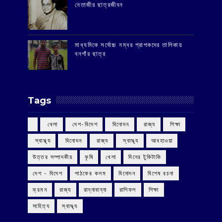
‌নেতাজীর ছাত্রজীবন
মাধ্যমিকে সর্বোচ্চ নম্বর প্রাপকদের তালিকায়
বনগাঁর ছাত্র
Tags
‌ খেলা
‌ দেশ-বিদেশ
‌ বিনোদন
‌ রাজ্য
‌ শিক্ষা
‌ স্বাস্থ্য
‌ বিনোদন
‌ রাজ্য
‌ স্বাস্থ্য
আবহাওয়া
উত্তর সম্পাদকীয়
কৃষি
খেলা
দিনের টুকিটাকি
দেশ - বিদেশ
পাঠকের কলম
বিনোদন
বিশেষ রচনা
ভ্রমন
রাজ্য
রান্নাবান্না
রাশিফল
শিক্ষা
সাহিত্য
স্বাস্থ্য