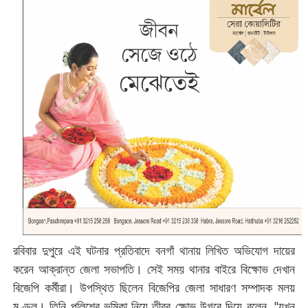
রবিবার দুপুরে এই ঘটনার প্রতিবাদে বনগাঁ থানায় লিখিত অভিযোগ দায়ের
করেন আক্রান্ত জেলা সভাপতি। সেই সময় থানার বাইরে বিক্ষোভ দেখান
বিজেপি কর্মীরা। উপস্থিত ছিলেন বিজেপির জেলা সাধারণ সম্পাদক মলয়
মণ্ডল। তিনি পুলিশের ভূমিকা নিয়ে তীব্র ক্ষোভ উগরে দিয়ে বলেন, "যখন