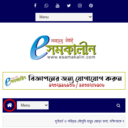
ঘূর্ণাবর্ত ও সক্রিয় মৌসুমি বায়ুর জোড়া ফলা: দক্ষিণবঙ্গে ভারী বৃষ্টির সম