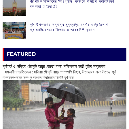
প্রাথমিক শিক্ষকদের ‘সারপ্লাস’ বদলিতে সাময়িক স্থগিতাদেশ
কলকাতা হাইকোর্টের
কৃষি উপকরণের অন্যায্য মূল্যবৃদ্ধি: বনগাঁয় এগ্রি ডিলার্স
অ্যাসোসিয়েশনের বিক্ষোভ ও স্মারকলিপি প্রদান
FEATURED
ঘূর্ণাবর্ত ও সক্রিয় মৌসুমি বায়ুর জোড়া ফলা: দক্ষিণবঙ্গে ভারী বৃষ্টির সম্ভাবনা
সমকালীন প্রতিবেদন : সক্রিয় মৌসুমি বায়ুর পাশাপাশি বিহার, উত্তরবঙ্গ এবং উত্তর-পূর্ব
বাংলাদেশ-অসম সংলগ্ন অঞ্চলে বিরাজমান তিনটি ঘূর্ণাবর্তে...