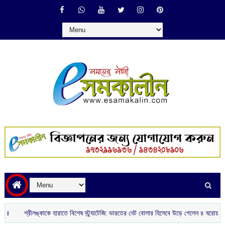
শ্রীলঙ্কাকে হারাতে বিশেষ স্ট্র্যাটেজি: ভারতের নেট বোলার হিসেবে উড়ে গেলেন ৪ ঘরোয়া স্পিনার