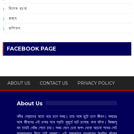
বিশেষ রচনা
রাজ্য
রাশিফল
FACEBOOK PAGE
ABOUT US
CONTACT US
PRIVACY POLICY
About Us
নদীর স্রোতের মতো বয়ে চলে সময়। তার সঙ্গে ছুটে চলে জীবন। সময়ের
সঙ্গে জীবনের এই চলার পথে প্রতি মুহূর্তে ঘটে চলেছে নানা ঘটনা। জিজ্ঞাসু
মন তারই খোঁজ পেতে চায়। সময় মেনে চেনা জগৎ থেকে অচেনা পথের সেই
সুলুকসন্ধান দিতে চাই আমরা। এই সময়কালে চারপাশের দৈনন্দিন ঘটনার