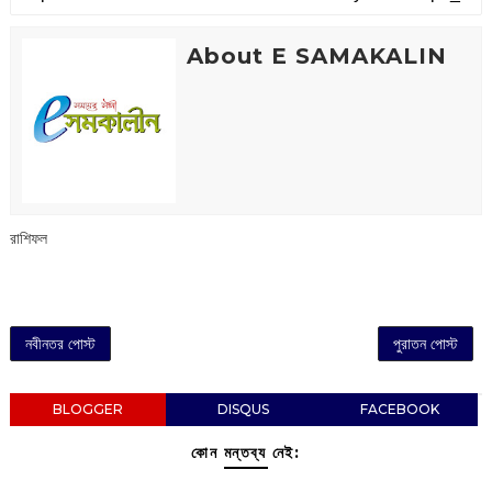
About E SAMAKALIN
রাশিফল
নবীনতর পোস্ট
পুরাতন পোস্ট
BLOGGER
DISQUS
FACEBOOK
কোন মন্তব্য নেই: