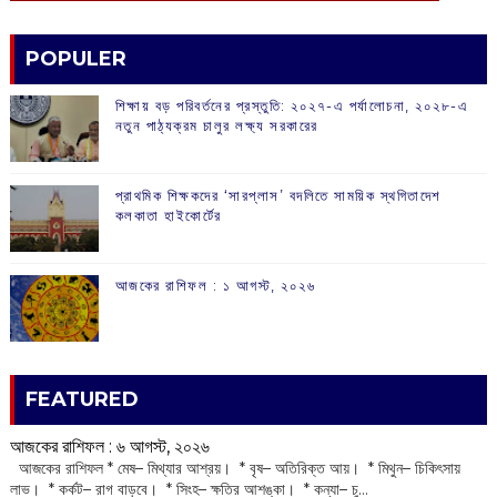
POPULER
শিক্ষায় বড় পরিবর্তনের প্রস্তুতি: ২০২৭-এ পর্যালোচনা, ২০২৮-এ
নতুন পাঠ্যক্রম চালুর লক্ষ্য সরকারের
প্রাথমিক শিক্ষকদের ‘সারপ্লাস’ বদলিতে সাময়িক স্থগিতাদেশ
কলকাতা হাইকোর্টের
আজকের রাশিফল :‌ ‌‌১ আগস্ট, ২০২৬
FEATURED
আজকের রাশিফল :‌ ‌‌৬ আগস্ট, ২০২৬
‌ আজকের রাশিফল * মেষ– মিথ্যার আশ্রয়। * বৃষ– অতিরিক্ত আয়। * মিথুন– চিকিৎসায়
লাভ। * কর্কট– রাগ বাড়বে। * সিংহ– ক্ষতির আশঙ্কা। * কন্যা– চু...