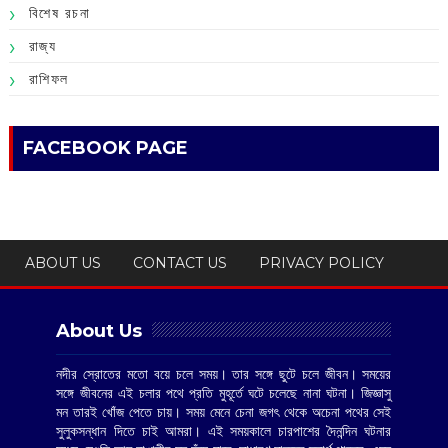
বিশেষ রচনা
রাজ্য
রাশিফল
FACEBOOK PAGE
ABOUT US
CONTACT US
PRIVACY POLICY
About Us
নদীর স্রোতের মতো বয়ে চলে সময়। তার সঙ্গে ছুটে চলে জীবন। সময়ের
সঙ্গে জীবনের এই চলার পথে প্রতি মুহূর্তে ঘটে চলেছে নানা ঘটনা। জিজ্ঞাসু
মন তারই খোঁজ পেতে চায়। সময় মেনে চেনা জগৎ থেকে অচেনা পথের সেই
সুলুকসন্ধান দিতে চাই আমরা। এই সময়কালে চারপাশের দৈনন্দিন ঘটনার