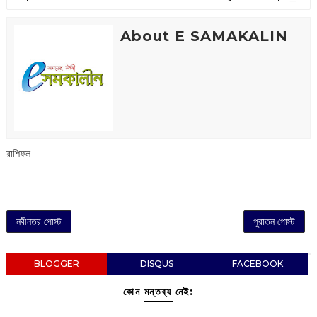
About E SAMAKALIN
রাশিফল
নবীনতর পোস্ট
পুরাতন পোস্ট
BLOGGER
DISQUS
FACEBOOK
কোন মন্তব্য নেই: