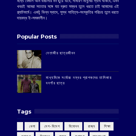
মধ্যে যেগুলি আম বাঙালীর মন ছুঁয়ে যাবে, সাধারণ মানুষের স্বার্থ থাকবে, এমন
খবরই আমরা সততার সঙ্গে যত দ্রুত সম্ভব তুলে ধরতে চাই আমাদের এই
প্ল্যাটফর্মে। একটু ভিন্ন স্বাদে, সুস্থ সাহিত্য–সংস্কৃতির পরিচয় তুলে ধরতে
দায়বদ্ধ ই–সমকালীন।
Popular Posts
‌নেতাজীর ছাত্রজীবন
মাধ্যমিকে সর্বোচ্চ নম্বর প্রাপকদের তালিকায়
বনগাঁর ছাত্র
Tags
‌ খেলা
‌ দেশ-বিদেশ
‌ বিনোদন
‌ রাজ্য
‌ শিক্ষা