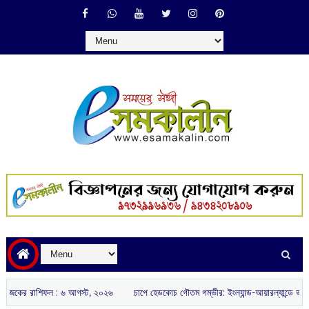
রাশিফল :‌ ‌‌৬ আগস্ট, ২০২৬
চাপে হেডকোচ গৌতম গম্ভীর: ইংল্যান্ড-আয়ারল্যান্ডে ভরাডুবির পর