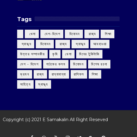
Tags
‌ খেলা
‌ দেশ-বিদেশ
‌ বিনোদন
‌ রাজ্য
‌ শিক্ষা
‌ স্বাস্থ্য
‌ বিনোদন
‌ রাজ্য
‌ স্বাস্থ্য
আবহাওয়া
উত্তর সম্পাদকীয়
কৃষি
খেলা
দিনের টুকিটাকি
দেশ - বিদেশ
পাঠকের কলম
বিনোদন
বিশেষ রচনা
ভ্রমন
রাজ্য
রান্নাবান্না
রাশিফল
শিক্ষা
সাহিত্য
স্বাস্থ্য
Copyright (c) 2021
E Samakalin
All Right Reseved