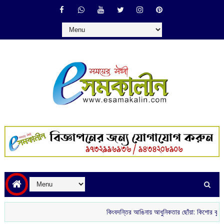
কিংবদন্তির আঙিনায় আধুনিকতার ছোঁয়া: কিশোর কুমারের ‘গৌর