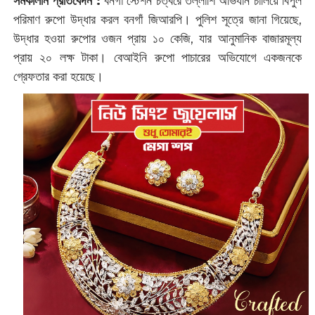
সমকালীন প্রতিবেদন :
বনগাঁ স্টেশন চত্বরে তল্লাশি অভিযান চালিয়ে বিপুল
পরিমাণ রুপো উদ্ধার করল বনগাঁ জিআরপি। পুলিশ সূত্রে জানা গিয়েছে,
উদ্ধার হওয়া রুপোর ওজন প্রায় ১০ কেজি, যার আনুমানিক বাজারমূল্য
প্রায় ২০ লক্ষ টাকা। বেআইনি রুপো পাচারের অভিযোগে একজনকে
গ্রেফতার করা হয়েছে।