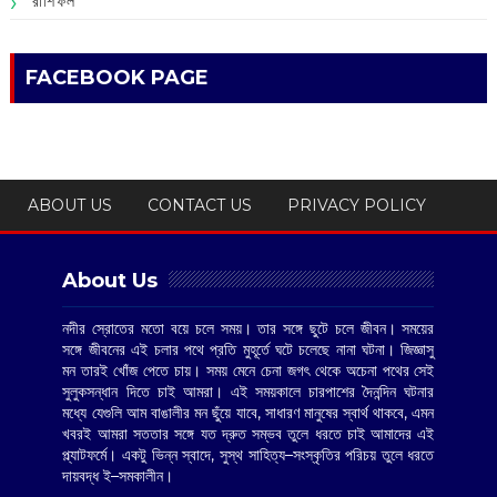
রাশিফল
FACEBOOK PAGE
ABOUT US
CONTACT US
PRIVACY POLICY
About Us
নদীর স্রোতের মতো বয়ে চলে সময়। তার সঙ্গে ছুটে চলে জীবন। সময়ের
সঙ্গে জীবনের এই চলার পথে প্রতি মুহূর্তে ঘটে চলেছে নানা ঘটনা। জিজ্ঞাসু
মন তারই খোঁজ পেতে চায়। সময় মেনে চেনা জগৎ থেকে অচেনা পথের সেই
সুলুকসন্ধান দিতে চাই আমরা। এই সময়কালে চারপাশের দৈনন্দিন ঘটনার
মধ্যে যেগুলি আম বাঙালীর মন ছুঁয়ে যাবে, সাধারণ মানুষের স্বার্থ থাকবে, এমন
খবরই আমরা সততার সঙ্গে যত দ্রুত সম্ভব তুলে ধরতে চাই আমাদের এই
প্ল্যাটফর্মে। একটু ভিন্ন স্বাদে, সুস্থ সাহিত্য–সংস্কৃতির পরিচয় তুলে ধরতে
দায়বদ্ধ ই–সমকালীন।