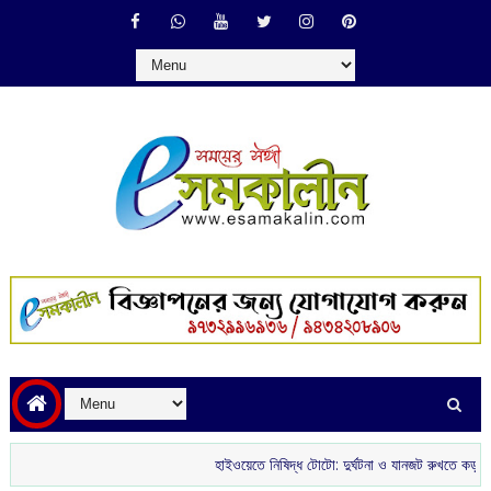
হাইওয়েতে নিষিদ্ধ টোটো: দুর্ঘটনা ও যানজট রুখতে কড়া পদক্ষেপ র