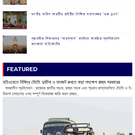
বনগাঁয় অখিল ভারতীয় রাষ্ট্রীয় শৈক্ষিক মহাসঙ্ঘের ‘গুরু বন্দন’
প্রাথমিক শিক্ষকদের ‘সারপ্লাস’ বদলিতে সাময়িক স্থগিতাদেশ
কলকাতা হাইকোর্টের
FEATURED
হাইওয়েতে নিষিদ্ধ টোটো: দুর্ঘটনা ও যানজট রুখতে কড়া পদক্ষেপ রাজ্য সরকারের
সমকালীন প্রতিবেদন : রাজ্যের জাতীয় সড়ক, রাজ্য সড়ক এবং প্রধান রাস্তাগুলিতে টোটো ও ই-
রিকশা চলাচলের ওপর সম্পূর্ণ নিষেধাজ্ঞা জারি করল রাজ্য...