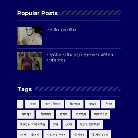
Popular Posts
‌নেতাজীর ছাত্রজীবন
মাধ্যমিকে সর্বোচ্চ নম্বর প্রাপকদের তালিকায়
বনগাঁর ছাত্র
Tags
‌ খেলা
‌ দেশ-বিদেশ
‌ বিনোদন
‌ রাজ্য
‌ শিক্ষা
‌ স্বাস্থ্য
‌ বিনোদন
‌ রাজ্য
‌ স্বাস্থ্য
আবহাওয়া
উত্তর সম্পাদকীয়
কৃষি
খেলা
দিনের টুকিটাকি
দেশ - বিদেশ
পাঠকের কলম
বিনোদন
বিশেষ রচনা