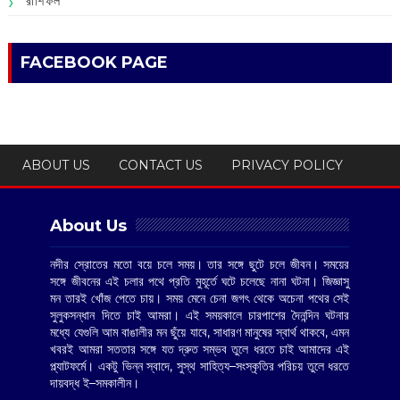
রাশিফল
FACEBOOK PAGE
ABOUT US
CONTACT US
PRIVACY POLICY
About Us
নদীর স্রোতের মতো বয়ে চলে সময়। তার সঙ্গে ছুটে চলে জীবন। সময়ের
সঙ্গে জীবনের এই চলার পথে প্রতি মুহূর্তে ঘটে চলেছে নানা ঘটনা। জিজ্ঞাসু
মন তারই খোঁজ পেতে চায়। সময় মেনে চেনা জগৎ থেকে অচেনা পথের সেই
সুলুকসন্ধান দিতে চাই আমরা। এই সময়কালে চারপাশের দৈনন্দিন ঘটনার
মধ্যে যেগুলি আম বাঙালীর মন ছুঁয়ে যাবে, সাধারণ মানুষের স্বার্থ থাকবে, এমন
খবরই আমরা সততার সঙ্গে যত দ্রুত সম্ভব তুলে ধরতে চাই আমাদের এই
প্ল্যাটফর্মে। একটু ভিন্ন স্বাদে, সুস্থ সাহিত্য–সংস্কৃতির পরিচয় তুলে ধরতে
দায়বদ্ধ ই–সমকালীন।