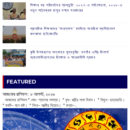
শিক্ষায় বড় পরিবর্তনের প্রস্তুতি: ২০২৭-এ পর্যালোচনা, ২০২৮-এ
নতুন পাঠ্যক্রম চালুর লক্ষ্য সরকারের
প্রাথমিক শিক্ষকদের ‘সারপ্লাস’ বদলিতে সাময়িক স্থগিতাদেশ
কলকাতা হাইকোর্টের
কৃষি উপকরণের অন্যায্য মূল্যবৃদ্ধি: বনগাঁয় এগ্রি ডিলার্স
অ্যাসোসিয়েশনের বিক্ষোভ ও স্মারকলিপি প্রদান
FEATURED
আজকের রাশিফল :‌ ‌‌৮ আগস্ট, ২০২৬
‌ আজকের রাশিফল * মেষ– শ্বাসের সমস্যা। * বৃষ– স্ত্রীর সঙ্গে বিবাদ। * মিথুন– ছাড়াছাড়ি।
* কর্কট– মনে কষ্ট। * সিংহ– আত্মীয় বিরোধ। * কন্যা–...