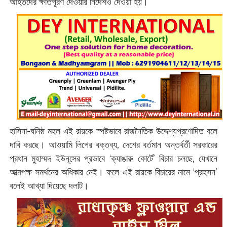
আহতদের ক্ষতিপূরণ দেওয়ার নির্দেশও দেওয়া হয়।
হাসিনা-ঘনিষ্ঠ মহল এই রায়কে স্পষ্টভাবে রাজনৈতিক উদ্দেশ্যপ্রণোদিত বলে
দাবি করছে। আওয়ামি লিগের বক্তব্য, দেশের বর্তমান অন্তর্বর্তী সরকারের
প্রধান মুহাম্মদ ইউনূসের প্রভাবে ‘ক্যাঙারু কোর্টে’ বিচার চলছে, যেখানে
আত্মপক্ষ সমর্থনের অধিকার নেই। ফলে এই রায়কে বিচারের নামে ‘প্রহসন’
বলেই আখ্যা দিয়েছে দলটি।