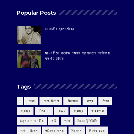
Popular Posts
‌নেতাজীর ছাত্রজীবন
মাধ্যমিকে সর্বোচ্চ নম্বর প্রাপকদের তালিকায়
বনগাঁর ছাত্র
Tags
‌ খেলা
‌ দেশ-বিদেশ
‌ বিনোদন
‌ রাজ্য
‌ শিক্ষা
‌ স্বাস্থ্য
‌ বিনোদন
‌ রাজ্য
‌ স্বাস্থ্য
আবহাওয়া
উত্তর সম্পাদকীয়
কৃষি
খেলা
দিনের টুকিটাকি
দেশ - বিদেশ
পাঠকের কলম
বিনোদন
বিশেষ রচনা