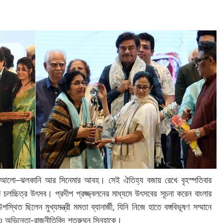
, আলো–ঝলকানি আর সিনেমার আবহ। সেই ঐতিহ্য বজায় রেখে বৃহস্পতিবার
লচ্চিত্র উৎসব। প্রদীপ প্রজ্জ্বলনের মাধ্যমে উৎসবের সূচনা করেন বাংলার
পস্থিত ছিলেন মুখ্যমন্ত্রী মমতা ব্যানার্জী, যিনি নিজে হাতে বঙ্গবিভূষণ সম্মানে
ায় ও অভিনেতা-রাজনীতিবিদ শত্রুঘ্ন সিনহাকে।