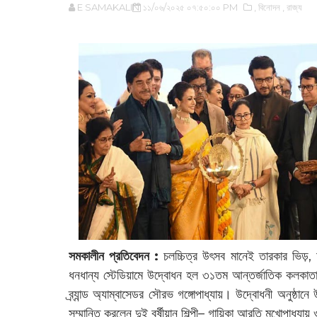
E SAMAKALIN
১১/০৬/২০২৫ ০৭:৫০:০০ PM
,‌ বিনোদন
,‌ রাজ্য
সমকালীন প্রতিবেদন :
চলচ্চিত্র উৎসব মানেই তারকার ভিড়
ধনধান্য স্টেডিয়ামে উদ্বোধন হল ৩১তম আন্তর্জাতিক কলকাতা চ
ব্র্যান্ড অ্যাম্বাসেডর সৌরভ গঙ্গোপাধ্যায়। উদ্বোধনী অনুষ্ঠানে উ
সম্মানিত করলেন দুই বর্ষীয়ান শিল্পী– গায়িকা আরতি মুখোপাধ্য