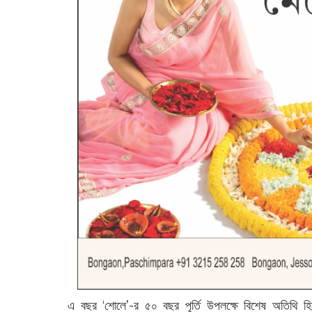
এ বছর ‘শোলে’-র ৫০ বছর পূর্তি উপলক্ষে বিশেষ অতিথি হিস