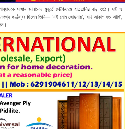
্যায়কে সম্মান জানানোর মুহূর্তে স্টেডিয়ামে হাততালির ঝড় ওঠে। ষাট ও
ার নেপথ্য কণ্ঠস্বর ছিলেন তিনি— ‘এই মোম জোছনায়’, ‘যদি আকাশ হত আঁখি’,
লিন।