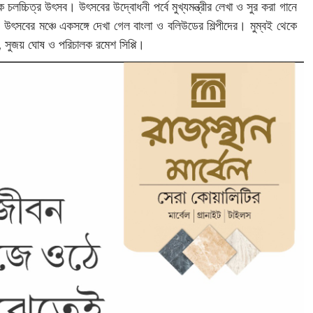
চ্চিত্র উৎসব। উৎসবের উদ্বোধনী পর্বে মুখ্যমন্ত্রীর লেখা ও সুর করা গানে
ল। উৎসবের মঞ্চে একসঙ্গে দেখা গেল বাংলা ও বলিউডের শিল্পীদের। মুম্বই থেকে
া, সুজয় ঘোষ ও পরিচালক রমেশ সিপ্পি।