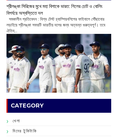
শ্রীলঙ্কা সিরিজের মুখে মহা বিপাকে ভারত: গিলের চোট ও বোলিং
বিপর্যয়ে অস্বস্তিতে দল
‌ সমকালীন প্রতিবেদন : বিশ্ব টেস্ট চ্যাম্পিয়নশিপের ফাইনালে পৌঁছানোর
লড়াইয়ে শ্রীলঙ্কা সফরটি ভারতীয় দলের জন্য অত্যন্ত গুরুত্বপূর্ণ। তবে
ঐতিহ...
CATEGORY
খেলা
দিনের টুকিটাকি