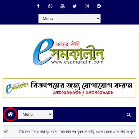
টিভি দেখা নিয়ে সামান্য বচসা, তিন দিন পর যুবককে বাড়ি থেকে ডেকে এনে পিটিয়ে খুনের অভি