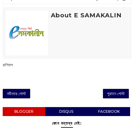
About E SAMAKALIN
রাশিফল
নবীনতর পোস্ট
পুরাতন পোস্ট
BLOGGER
DISQUS
FACEBOOK
কোন মন্তব্য নেই: