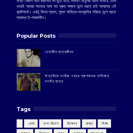
মধ্যে যেগুলি আম বাঙালীর মন ছুঁয়ে যাবে, সাধারণ মানুষের স্বার্থ থাকবে, এমন
খবরই আমরা সততার সঙ্গে যত দ্রুত সম্ভব তুলে ধরতে চাই আমাদের এই
প্ল্যাটফর্মে। একটু ভিন্ন স্বাদে, সুস্থ সাহিত্য–সংস্কৃতির পরিচয় তুলে ধরতে
দায়বদ্ধ ই–সমকালীন।
Popular Posts
‌নেতাজীর ছাত্রজীবন
মাধ্যমিকে সর্বোচ্চ নম্বর প্রাপকদের তালিকায়
বনগাঁর ছাত্র
Tags
‌ খেলা
‌ দেশ-বিদেশ
‌ বিনোদন
‌ রাজ্য
‌ শিক্ষা