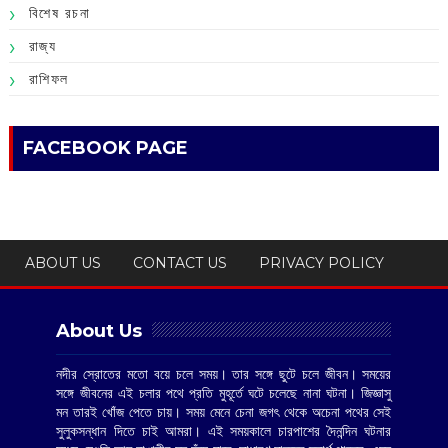
বিশেষ রচনা
রাজ্য
রাশিফল
FACEBOOK PAGE
ABOUT US
CONTACT US
PRIVACY POLICY
About Us
নদীর স্রোতের মতো বয়ে চলে সময়। তার সঙ্গে ছুটে চলে জীবন। সময়ের
সঙ্গে জীবনের এই চলার পথে প্রতি মুহূর্তে ঘটে চলেছে নানা ঘটনা। জিজ্ঞাসু
মন তারই খোঁজ পেতে চায়। সময় মেনে চেনা জগৎ থেকে অচেনা পথের সেই
সুলুকসন্ধান দিতে চাই আমরা। এই সময়কালে চারপাশের দৈনন্দিন ঘটনার