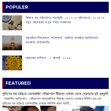
POPULER
শিক্ষায় বড় পরিবর্তনের প্রস্তুতি: ২০২৭-এ পর্যালোচনা, ২০২৮-এ
নতুন পাঠ্যক্রম চালুর লক্ষ্য সরকারের
প্রাথমিক শিক্ষকদের ‘সারপ্লাস’ বদলিতে সাময়িক স্থগিতাদেশ
কলকাতা হাইকোর্টের
আজকের রাশিফল :‌ ‌‌১ আগস্ট, ২০২৬
FEATURED
পুলিশের নাম ভাঙিয়ে তোলাবাজি! পেট্রাপোল সীমান্ত এলাকা থেকে গ্রেপ্তার দুই দুষ্কৃতী
সমকালীন প্রতিবেদন : পেট্রাপোল আন্তর্জাতিক সীমান্ত সংলগ্ন এলাকায় দীর্ঘদিন ধরে চলা
পুলিশের নাম ভাঙিয়ে তোলাবাজির চক্রের পর্দাফাঁস করল স্থানী...