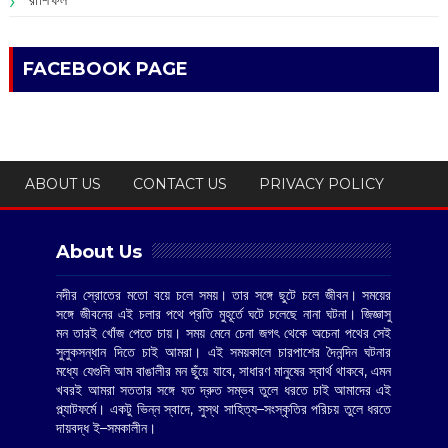
FACEBOOK PAGE
ABOUT US
CONTACT US
PRIVACY POLICY
About Us
নদীর স্রোতের মতো বয়ে চলে সময়। তার সঙ্গে ছুটে চলে জীবন। সময়ের
সঙ্গে জীবনের এই চলার পথে প্রতি মুহূর্তে ঘটে চলেছে নানা ঘটনা। জিজ্ঞাসু
মন তারই খোঁজ পেতে চায়। সময় মেনে চেনা জগৎ থেকে অচেনা পথের সেই
সুলুকসন্ধান দিতে চাই আমরা। এই সময়কালে চারপাশের দৈনন্দিন ঘটনার
মধ্যে যেগুলি আম বাঙালীর মন ছুঁয়ে যাবে, সাধারণ মানুষের স্বার্থ থাকবে, এমন
খবরই আমরা সততার সঙ্গে যত দ্রুত সম্ভব তুলে ধরতে চাই আমাদের এই
প্ল্যাটফর্মে। একটু ভিন্ন স্বাদে, সুস্থ সাহিত্য–সংস্কৃতির পরিচয় তুলে ধরতে
দায়বদ্ধ ই–সমকালীন।