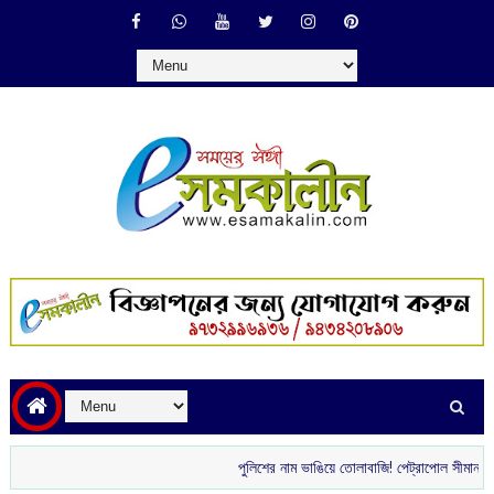
পুলিশের নাম ভাঙিয়ে তোলাবাজি! পেট্রাপোল সীমান্ত এলাকা থ