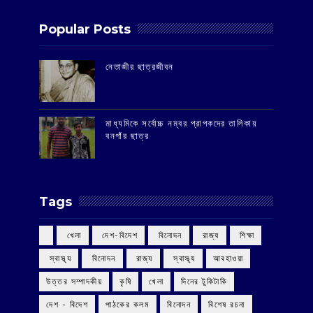
Popular Posts
‌নেতাজীর ছাত্রজীবন
মাধ্যমিকে সর্বোচ্চ নম্বর প্রাপকদের তালিকায়
বনগাঁর ছাত্র
Tags
‌ খেলা
‌ দেশ-বিদেশ
‌ বিনোদন
‌ রাজ্য
‌ শিক্ষা
‌ স্বাস্থ্য
‌ বিনোদন
‌ রাজ্য
‌ স্বাস্থ্য
আবহাওয়া
উত্তর সম্পাদকীয়
কৃষি
খেলা
দিনের টুকিটাকি
দেশ - বিদেশ
পাঠকের কলম
বিনোদন
বিশেষ রচনা