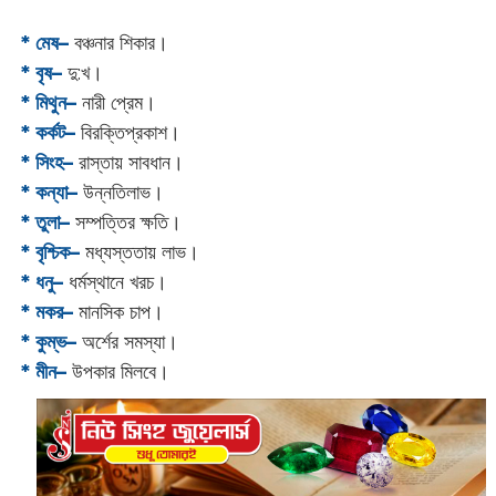
* মেষ–
বঞ্চনার শিকার।
* বৃষ–
দু:‌খ।
* মিথুন–
নারী প্রেম।
* কর্কট–
বিরক্তিপ্রকাশ।
* সিংহ–
রাস্তায় সাবধান।
* কন্যা–
উন্নতিলাভ।
* তুলা–
সম্পত্তির ক্ষতি।
* বৃশ্চিক–
মধ্যস্ততায় লাভ।
* ধনু–
ধর্মস্থানে খরচ।
* মকর–
মানসিক চাপ।‌
* কুম্ভ–
অর্শের সমস্যা।
* মীন–
উপকার মিলবে।‌‌‌‌‌‌‌‌‌‌‌‌‌‌‌‌‌‌‌‌‌‌‌‌‌‌‌‌‌‌‌‌‌‌‌‌‌‌