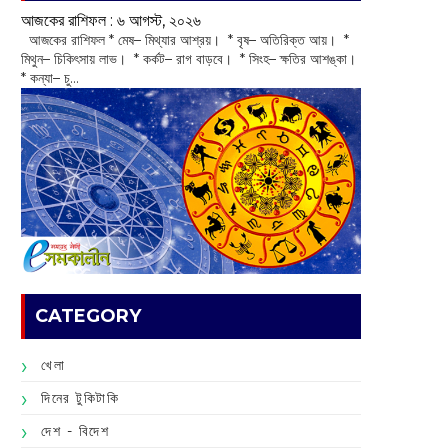
আজকের রাশিফল :‌ ‌‌৬ আগস্ট, ২০২৬
‌ আজকের রাশিফল * মেষ– মিথ্যার আশ্রয়। * বৃষ– অতিরিক্ত আয়। *
মিথুন– চিকিৎসায় লাভ। * কর্কট– রাগ বাড়বে। * সিংহ– ক্ষতির আশঙ্কা।
* কন্যা– চু...
CATEGORY
খেলা
দিনের টুকিটাকি
দেশ - বিদেশ