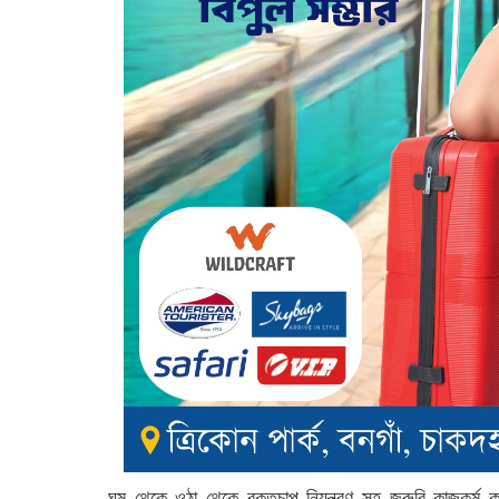
ঘুম থেকে ওঠা থেকে রক্তচাপ নিয়ন্ত্রণ সহ জরুরি কাজকর্ম