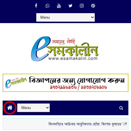
কিংবদন্তির আঙিনায় আধুনিকতার ছোঁয়া: কিশোর কুমারের ‘গৌরী কুঞ্জ’ থেকে 