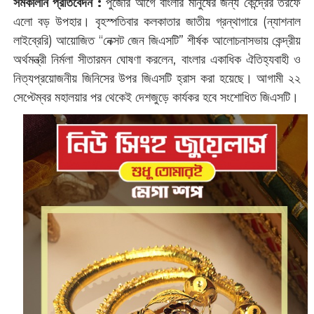
সমকালীন প্রতিবেদন :
পুজোর আগে বাংলার মানুষের জন্য কেন্দ্রের তরফে
এলো বড় উপহার। বৃহস্পতিবার কলকাতার জাতীয় গ্রন্থাগারে (ন্যাশনাল
লাইব্রেরি) আয়োজিত “নেক্সট জেন জিএসটি” শীর্ষক আলোচনাসভায় কেন্দ্রীয়
অর্থমন্ত্রী নির্মলা সীতারমন ঘোষণা করলেন, বাংলার একাধিক ঐতিহ্যবাহী ও
নিত্যপ্রয়োজনীয় জিনিসের উপর জিএসটি হ্রাস করা হয়েছে। আগামী ২২
সেপ্টেম্বর মহালয়ার পর থেকেই দেশজুড়ে কার্যকর হবে সংশোধিত জিএসটি।