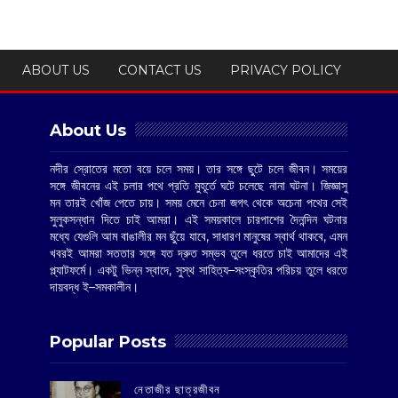
ABOUT US
CONTACT US
PRIVACY POLICY
About Us
নদীর স্রোতের মতো বয়ে চলে সময়। তার সঙ্গে ছুটে চলে জীবন। সময়ের
সঙ্গে জীবনের এই চলার পথে প্রতি মুহূর্তে ঘটে চলেছে নানা ঘটনা। জিজ্ঞাসু
মন তারই খোঁজ পেতে চায়। সময় মেনে চেনা জগৎ থেকে অচেনা পথের সেই
সুলুকসন্ধান দিতে চাই আমরা। এই সময়কালে চারপাশের দৈনন্দিন ঘটনার
মধ্যে যেগুলি আম বাঙালীর মন ছুঁয়ে যাবে, সাধারণ মানুষের স্বার্থ থাকবে, এমন
খবরই আমরা সততার সঙ্গে যত দ্রুত সম্ভব তুলে ধরতে চাই আমাদের এই
প্ল্যাটফর্মে। একটু ভিন্ন স্বাদে, সুস্থ সাহিত্য–সংস্কৃতির পরিচয় তুলে ধরতে
দায়বদ্ধ ই–সমকালীন।
Popular Posts
‌নেতাজীর ছাত্রজীবন