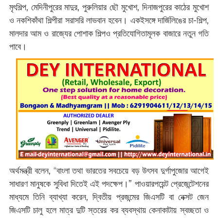
মৃৎশিল্প, মেদিনীপুরের মাদুর, পুরুলিয়ার ছৌ মুখোশ, দিনাজপুরের কাঠের মুখোশ
ও নকশিকাঁথা শিল্পীরা সরাসরি লাভবান হবেন। একইসঙ্গে দার্জিলিঙের চা-শিল্প,
মালদার আম ও রাজ্যের পোশাক শিল্পও প্রতিযোগিতামূলক বাজারে নতুন গতি
পাবে।
অর্থমন্ত্রী বলেন, “বাংলা তথা ভারতের সবচেয়ে বড় উৎসব দুর্গাপুজোর আগেই
সাধারণ মানুষকে সুবিধা দিতেই এই পদক্ষেপ।” পাওয়ারপয়েন্ট প্রেজেন্টেশনের
মাধ্যমে তিনি ব্যাখ্যা করেন, দ্বিতীয় প্রজন্মের জিএসটি বা নেক্সট জেন
জিএসটি চালু হলে মাত্র দুটি স্তরের কর ব্যবস্থায় কেনাকাটায় স্বচ্ছতা ও