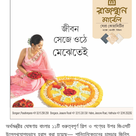
অর্থমন্ত্রীর ঘোষণায় বাংলার ১১টি গুরুত্বপূর্ণ শিল্প ও পণ্যের উপর জিএসটি
উল্লেখযোগ্যভাবে হ্রাস করা হয়েছে— শান্তিনিকেতনের চামড়ার জিনিস,