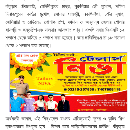
বাঁকুড়ার টেরাকোটা, মেদিনীপুরের মাদুর, পুরুলিয়ার ছৌ মুখোশ, দক্ষিণ
দিনাজপুরের কাঠের মুখোশ, সোলার সামগ্রী, নকশিকাঁথা, চটের ব্যাগ,
হোসিয়ারি ও রেডিমেড পোশাক শিল্প, বর্ধমান ও অন্যান্য জেলার শোলার
সামগ্রী ও হস্তশিল্পএবং মালদার আমজাত পণ্য। এগুলি সবার জিএসটি ১২
শতাংশ থেকে কমিয়ে ৫ শতাংশ করা হয়েছে। আর দার্জিলিঙের চা ১৮ শতাংশ
থেকে ৫ শতাংশ করা হয়েছে।
অর্থমন্ত্রী জানান, এই সিদ্ধান্তে বাংলার ঐতিহ্যবাহী ক্ষুদ্র ও কুটির শিল্প
ব্যাপকভাবে উপকৃত হবে। বিশেষ করে শান্তিনিকেতনের চর্মশিল্প, বাঁকুড়ার