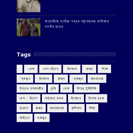
মাধ্যমিকে সর্বোচ্চ নম্বর প্রাপকদের তালিকায়
বনগাঁর ছাত্র
Tags
‌ খেলা
‌ দেশ-বিদেশ
‌ বিনোদন
‌ রাজ্য
‌ শিক্ষা
‌ স্বাস্থ্য
‌ বিনোদন
‌ রাজ্য
‌ স্বাস্থ্য
আবহাওয়া
উত্তর সম্পাদকীয়
কৃষি
খেলা
দিনের টুকিটাকি
দেশ - বিদেশ
পাঠকের কলম
বিনোদন
বিশেষ রচনা
ভ্রমন
রাজ্য
রান্নাবান্না
রাশিফল
শিক্ষা
সাহিত্য
স্বাস্থ্য