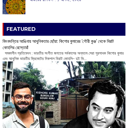
FEATURED
কিংবদন্তির আঙিনায় আধুনিকতার ছোঁয়া: কিশোর কুমারের ‘গৌরী কুঞ্জ’ থেকে বিরাট
কোহলির রেস্তোরাঁ
‌ সমকালীন প্রতিবেদন : ভারতীয় সংগীত জগতের সর্বকালের অন্যতম সেরা সুরসাধক কিশোর কুমার
এবং আধুনিক ভারতীয় ক্রিকেটের দিকপাল বিরাট কোহলি– ‌দুই ভি...