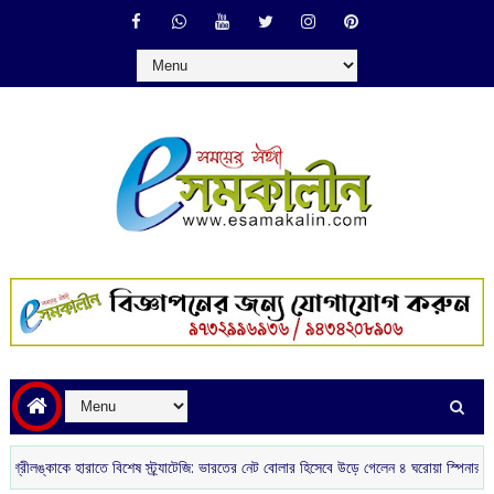
লঙ্কাকে হারাতে বিশেষ স্ট্র্যাটেজি: ভারতের নেট বোলার হিসেবে উড়ে গেলেন ৪ ঘরোয়া স্পিনার
আজ