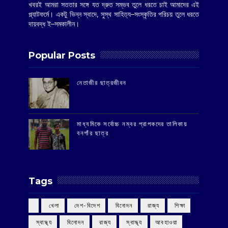
খবরই আমরা সততার সঙ্গে যত দ্রুত সম্ভব তুলে ধরতে চাই আমাদের এই
প্ল্যাটফর্মে। একটু ভিন্ন স্বাদে, সুস্থ সাহিত্য–সংস্কৃতির পরিচয় তুলে ধরতে
দায়বদ্ধ ই–সমকালীন।
Popular Posts
‌নেতাজীর ছাত্রজীবন
মাধ্যমিকে সর্বোচ্চ নম্বর প্রাপকদের তালিকায়
বনগাঁর ছাত্র
Tags
‌ খেলা
‌ দেশ-বিদেশ
‌ বিনোদন
‌ রাজ্য
‌ শিক্ষা
‌ স্বাস্থ্য
‌ বিনোদন
‌ রাজ্য
‌ স্বাস্থ্য
আবহাওয়া