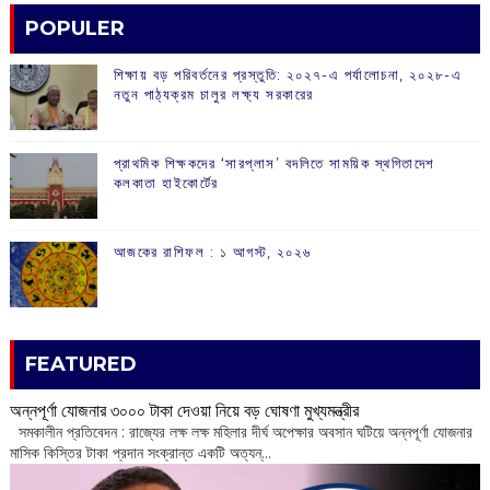
POPULER
শিক্ষায় বড় পরিবর্তনের প্রস্তুতি: ২০২৭-এ পর্যালোচনা, ২০২৮-এ
নতুন পাঠ্যক্রম চালুর লক্ষ্য সরকারের
প্রাথমিক শিক্ষকদের ‘সারপ্লাস’ বদলিতে সাময়িক স্থগিতাদেশ
কলকাতা হাইকোর্টের
আজকের রাশিফল :‌ ‌‌১ আগস্ট, ২০২৬
FEATURED
অন্নপূর্ণা যোজনার ৩০০০ টাকা দেওয়া নিয়ে বড় ঘোষণা মুখ্যমন্ত্রীর
সমকালীন প্রতিবেদন : রাজ্যের লক্ষ লক্ষ মহিলার দীর্ঘ অপেক্ষার অবসান ঘটিয়ে অন্নপূর্ণা যোজনার
মাসিক কিস্তির টাকা প্রদান সংক্রান্ত একটি অত্যন্...