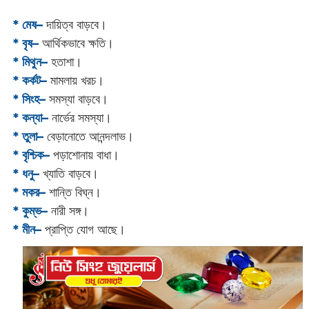
* মেষ–
দায়িত্ব বাড়বে।
* বৃষ–
আর্থিকভাবে ক্ষতি।
* মিথুন–
হতাশা।
* কর্কট–
মামলায় খরচ।
* সিংহ–
সমস্যা বাড়বে।
* কন্যা–
নার্ভের সমস্যা।
* তুলা–
বেড়ানোতে আনন্দলাভ।
* বৃশ্চিক–
পড়াশোনায় বাধা।
* ধনু–
খ্যাতি বাড়বে।
* মকর–
শান্তি বিঘ্ন।‌
* কুম্ভ–
নারী সঙ্গ।
* মীন–
প্রাপ্তি যোগ আছে।‌‌‌‌‌‌‌‌‌‌‌‌‌‌‌‌‌‌‌‌‌‌‌‌‌‌‌‌‌‌