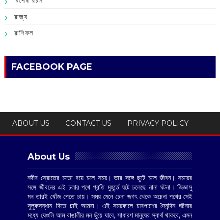
বিশেষ রচনা
রাজ্য
রাশিফল
FACEBOOK PAGE
ABOUT US
CONTACT US
PRIVACY POLICY
About Us
নদীর স্রোতের মতো বয়ে চলে সময়। তার সঙ্গে ছুটে চলে জীবন। সময়ের
সঙ্গে জীবনের এই চলার পথে প্রতি মুহূর্তে ঘটে চলেছে নানা ঘটনা। জিজ্ঞাসু
মন তারই খোঁজ পেতে চায়। সময় মেনে চেনা জগৎ থেকে অচেনা পথের সেই
সুলুকসন্ধান দিতে চাই আমরা। এই সময়কালে চারপাশের দৈনন্দিন ঘটনার
মধ্যে যেগুলি আম বাঙালীর মন ছুঁয়ে যাবে, সাধারণ মানুষের স্বার্থ থাকবে, এমন