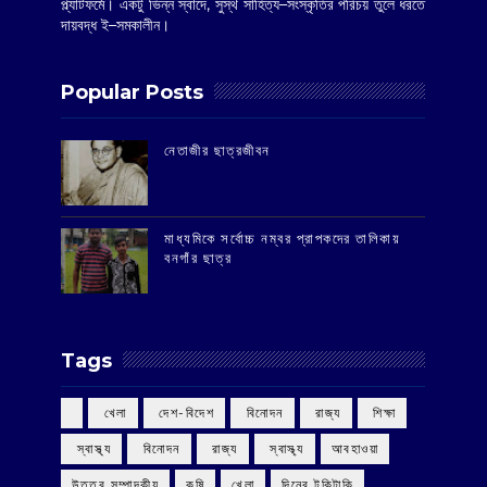
প্ল্যাটফর্মে। একটু ভিন্ন স্বাদে, সুস্থ সাহিত্য–সংস্কৃতির পরিচয় তুলে ধরতে
দায়বদ্ধ ই–সমকালীন।
Popular Posts
‌নেতাজীর ছাত্রজীবন
মাধ্যমিকে সর্বোচ্চ নম্বর প্রাপকদের তালিকায়
বনগাঁর ছাত্র
Tags
‌ খেলা
‌ দেশ-বিদেশ
‌ বিনোদন
‌ রাজ্য
‌ শিক্ষা
‌ স্বাস্থ্য
‌ বিনোদন
‌ রাজ্য
‌ স্বাস্থ্য
আবহাওয়া
উত্তর সম্পাদকীয়
কৃষি
খেলা
দিনের টুকিটাকি