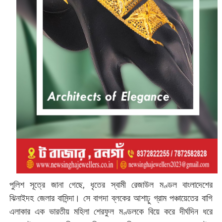
পুলিশ সূত্রে জানা গেছে, ধৃতের স্বামী রেজাউল মণ্ডল বাংলাদেশের
ঝিনাইদহ জেলার বাসিন্দা। সে বাগদা ব্লকের আশাঢ়ু গ্রাম পঞ্চায়েতের বাগি
এলাকার এক ভারতীয় মহিলা শেরফুল মণ্ডলকে বিয়ে করে দীর্ঘদিন ধরে