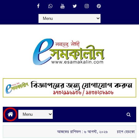
আজকের রাশিফল :‌ ‌‌৬ আগস্ট, ২০২৬
চাপে হেডকোচ গৌতম গম্ভীর: ই