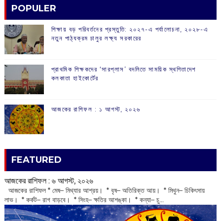
POPULER
শিক্ষায় বড় পরিবর্তনের প্রস্তুতি: ২০২৭-এ পর্যালোচনা, ২০২৮-এ
নতুন পাঠ্যক্রম চালুর লক্ষ্য সরকারের
প্রাথমিক শিক্ষকদের ‘সারপ্লাস’ বদলিতে সাময়িক স্থগিতাদেশ
কলকাতা হাইকোর্টের
আজকের রাশিফল :‌ ‌‌১ আগস্ট, ২০২৬
FEATURED
আজকের রাশিফল :‌ ‌‌৬ আগস্ট, ২০২৬
‌ আজকের রাশিফল * মেষ– মিথ্যার আশ্রয়। * বৃষ– অতিরিক্ত আয়। * মিথুন– চিকিৎসায়
লাভ। * কর্কট– রাগ বাড়বে। * সিংহ– ক্ষতির আশঙ্কা। * কন্যা– চু...