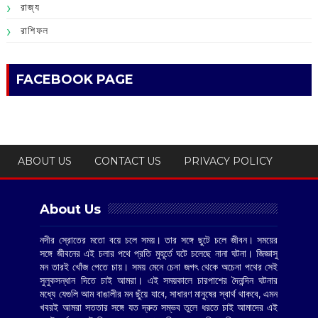
রাজ্য
রাশিফল
FACEBOOK PAGE
ABOUT US
CONTACT US
PRIVACY POLICY
About Us
নদীর স্রোতের মতো বয়ে চলে সময়। তার সঙ্গে ছুটে চলে জীবন। সময়ের
সঙ্গে জীবনের এই চলার পথে প্রতি মুহূর্তে ঘটে চলেছে নানা ঘটনা। জিজ্ঞাসু
মন তারই খোঁজ পেতে চায়। সময় মেনে চেনা জগৎ থেকে অচেনা পথের সেই
সুলুকসন্ধান দিতে চাই আমরা। এই সময়কালে চারপাশের দৈনন্দিন ঘটনার
মধ্যে যেগুলি আম বাঙালীর মন ছুঁয়ে যাবে, সাধারণ মানুষের স্বার্থ থাকবে, এমন
খবরই আমরা সততার সঙ্গে যত দ্রুত সম্ভব তুলে ধরতে চাই আমাদের এই