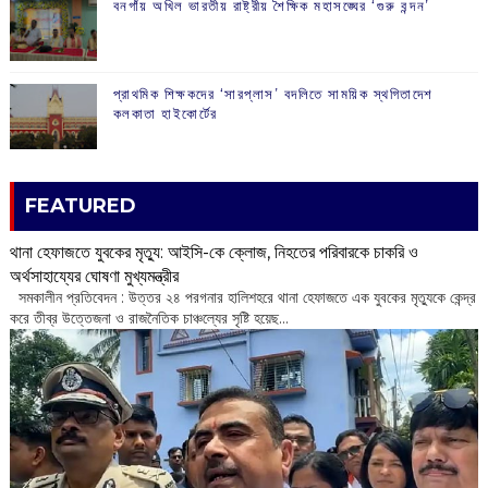
বনগাঁয় অখিল ভারতীয় রাষ্ট্রীয় শৈক্ষিক মহাসঙ্ঘের ‘গুরু বন্দন’
প্রাথমিক শিক্ষকদের ‘সারপ্লাস’ বদলিতে সাময়িক স্থগিতাদেশ
কলকাতা হাইকোর্টের
FEATURED
থানা হেফাজতে যুবকের মৃত্যু: আইসি-কে ক্লোজ, নিহতের পরিবারকে চাকরি ও
অর্থসাহায্যের ঘোষণা মুখ্যমন্ত্রীর
সমকালীন প্রতিবেদন : উত্তর ২৪ পরগনার হালিশহরে থানা হেফাজতে এক যুবকের মৃত্যুকে কেন্দ্র
করে তীব্র উত্তেজনা ও রাজনৈতিক চাঞ্চল্যের সৃষ্টি হয়েছ...