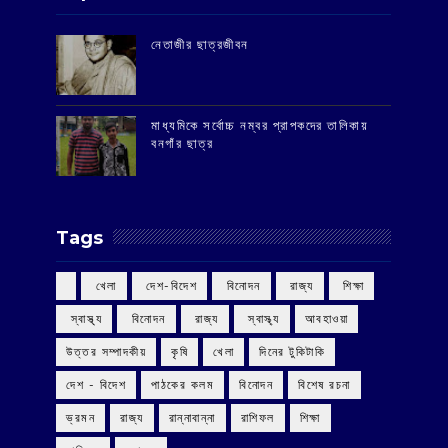
‌নেতাজীর ছাত্রজীবন
মাধ্যমিকে সর্বোচ্চ নম্বর প্রাপকদের তালিকায়
বনগাঁর ছাত্র
Tags
‌ খেলা
‌ দেশ-বিদেশ
‌ বিনোদন
‌ রাজ্য
‌ শিক্ষা
‌ স্বাস্থ্য
‌ বিনোদন
‌ রাজ্য
‌ স্বাস্থ্য
আবহাওয়া
উত্তর সম্পাদকীয়
কৃষি
খেলা
দিনের টুকিটাকি
দেশ - বিদেশ
পাঠকের কলম
বিনোদন
বিশেষ রচনা
ভ্রমন
রাজ্য
রান্নাবান্না
রাশিফল
শিক্ষা