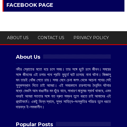
FACEBOOK PAGE
ABOUT US
CONTACT US
PRIVACY POLICY
About Us
নদীর স্রোতের মতো বয়ে চলে সময়। তার সঙ্গে ছুটে চলে জীবন। সময়ের
সঙ্গে জীবনের এই চলার পথে প্রতি মুহূর্তে ঘটে চলেছে নানা ঘটনা। জিজ্ঞাসু
মন তারই খোঁজ পেতে চায়। সময় মেনে চেনা জগৎ থেকে অচেনা পথের সেই
সুলুকসন্ধান দিতে চাই আমরা। এই সময়কালে চারপাশের দৈনন্দিন ঘটনার
মধ্যে যেগুলি আম বাঙালীর মন ছুঁয়ে যাবে, সাধারণ মানুষের স্বার্থ থাকবে, এমন
খবরই আমরা সততার সঙ্গে যত দ্রুত সম্ভব তুলে ধরতে চাই আমাদের এই
প্ল্যাটফর্মে। একটু ভিন্ন স্বাদে, সুস্থ সাহিত্য–সংস্কৃতির পরিচয় তুলে ধরতে
দায়বদ্ধ ই–সমকালীন।
Popular Posts