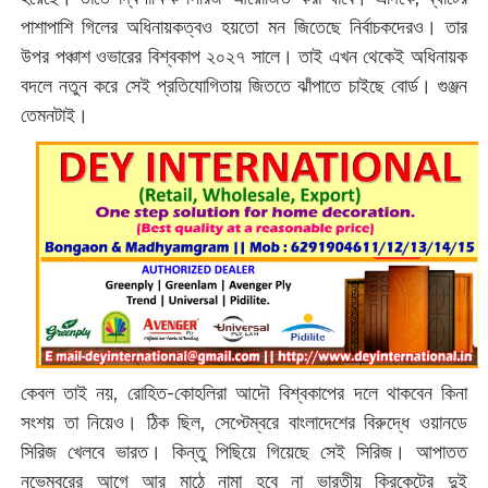
পাশাপাশি গিলের অধিনায়কত্বও হয়তো মন জিতেছে নির্বাচকদেরও। তার
উপর পঞ্চাশ ওভারের বিশ্বকাপ ২০২৭ সালে। তাই এখন থেকেই অধিনায়ক
বদলে নতুন করে সেই প্রতিযোগিতায় জিততে ঝাঁপাতে চাইছে বোর্ড। গুঞ্জন
তেমনটাই।
কেবল তাই নয়, রোহিত-কোহলিরা আদৌ বিশ্বকাপের দলে থাকবেন কিনা
সংশয় তা নিয়েও। ঠিক ছিল, সেপ্টেম্বরে বাংলাদেশের বিরুদ্ধে ওয়ানডে
সিরিজ খেলবে ভারত। কিন্তু পিছিয়ে গিয়েছে সেই সিরিজ। আপাতত
নভেম্বরের আগে আর মাঠে নামা হবে না ভারতীয় ক্রিকেটের দুই