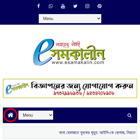
থানা হেফাজতে যুবকের মৃত্যু: আইসি-কে ক্লোজ, নিহতের পরিবারকে চাকরি