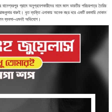
ানেশ্বরপুর গ্রামে অনুপ্রবেশকারীদের নামে জাল ভারতীয় পরিচয়পত্র তৈরির
রাজকুমার বারুই। ধৃত ব্যক্তি এলাকায় অনেক বছর ধরে একটি রকমারি দোকান
গোপন ব্যবসা–এমনই অভিযোগ।