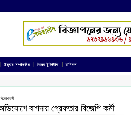
উত্তর সম্পাদকীয়
দিনের টুকিটাকি
রাশিফল
িজেপি কর্মী
অভিযোগে বাগদায় গ্রেফতার বিজেপি কর্মী