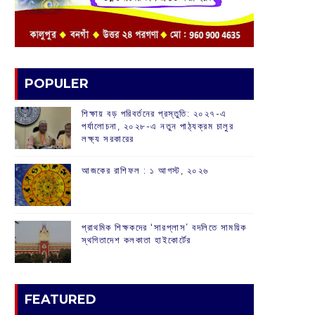
POPULER
শিক্ষায় বড় পরিবর্তনের প্রস্তুতি: ২০২৭-এ
পর্যালোচনা, ২০২৮-এ নতুন পাঠ্যক্রম চালুর
লক্ষ্য সরকারের
আজকের রাশিফল :‌ ‌‌১ আগস্ট, ২০২৬
প্রাথমিক শিক্ষকদের ‘সারপ্লাস’ বদলিতে সাময়িক
স্থগিতাদেশ কলকাতা হাইকোর্টের
FEATURED