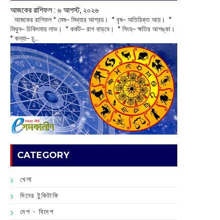
আজকের রাশিফল :‌ ‌‌৬ আগস্ট, ২০২৬
‌ আজকের রাশিফল * মেষ– মিথ্যার আশ্রয়। * বৃষ– অতিরিক্ত আয়। *
মিথুন– চিকিৎসায় লাভ। * কর্কট– রাগ বাড়বে। * সিংহ– ক্ষতির আশঙ্কা।
* কন্যা– চু...
CATEGORY
খেলা
দিনের টুকিটাকি
দেশ - বিদেশ