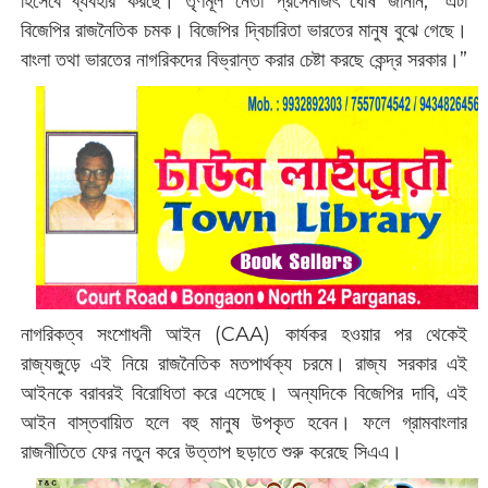
হিসেবে ব্যবহার করছে। তৃণমূল নেতা প্রসেনজিৎ ঘোষ জানান, “এটা
বিজেপির রাজনৈতিক চমক। বিজেপির দ্বিচারিতা ভারতের মানুষ বুঝে গেছে।
বাংলা তথা ভারতের নাগরিকদের বিভ্রান্ত করার চেষ্টা করছে কেন্দ্র সরকার।”
নাগরিকত্ব সংশোধনী আইন (CAA) কার্যকর হওয়ার পর থেকেই
রাজ্যজুড়ে এই নিয়ে রাজনৈতিক মতপার্থক্য চরমে। রাজ্য সরকার এই
আইনকে বরাবরই বিরোধিতা করে এসেছে। অন্যদিকে বিজেপির দাবি, এই
আইন বাস্তবায়িত হলে বহু মানুষ উপকৃত হবেন। ফলে গ্রামবাংলার
রাজনীতিতে ফের নতুন করে উত্তাপ ছড়াতে শুরু করেছে সিএএ।‌