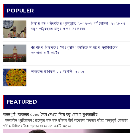
POPULER
শিক্ষায় বড় পরিবর্তনের প্রস্তুতি: ২০২৭-এ পর্যালোচনা, ২০২৮-এ
নতুন পাঠ্যক্রম চালুর লক্ষ্য সরকারের
প্রাথমিক শিক্ষকদের ‘সারপ্লাস’ বদলিতে সাময়িক স্থগিতাদেশ
কলকাতা হাইকোর্টের
আজকের রাশিফল :‌ ‌‌১ আগস্ট, ২০২৬
FEATURED
অন্নপূর্ণা যোজনার ৩০০০ টাকা দেওয়া নিয়ে বড় ঘোষণা মুখ্যমন্ত্রীর
সমকালীন প্রতিবেদন : রাজ্যের লক্ষ লক্ষ মহিলার দীর্ঘ অপেক্ষার অবসান ঘটিয়ে অন্নপূর্ণা যোজনার
মাসিক কিস্তির টাকা প্রদান সংক্রান্ত একটি অত্যন্...