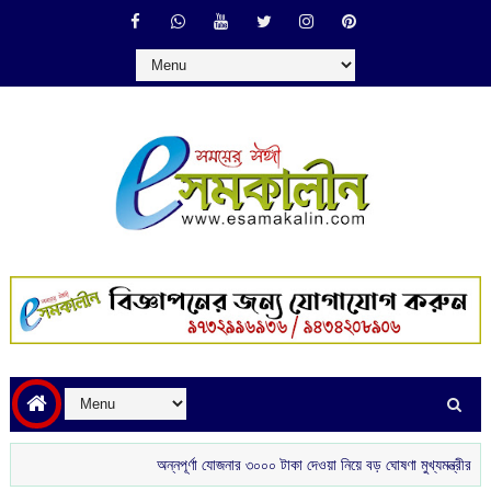
অন্নপূর্ণা যোজনার ৩০০০ টাকা দেওয়া নিয়ে বড় ঘোষণা মুখ্যমন্ত্রীর
শ্রীলঙ্ক