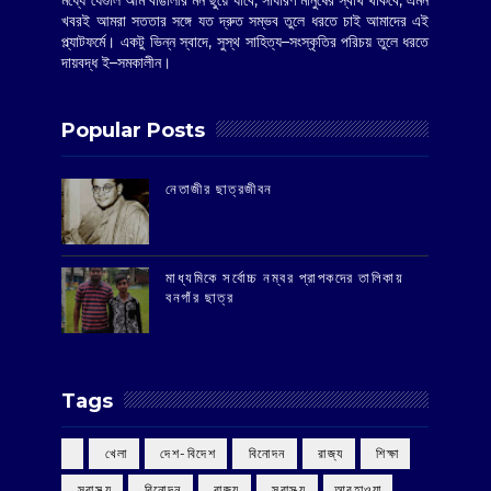
খবরই আমরা সততার সঙ্গে যত দ্রুত সম্ভব তুলে ধরতে চাই আমাদের এই
প্ল্যাটফর্মে। একটু ভিন্ন স্বাদে, সুস্থ সাহিত্য–সংস্কৃতির পরিচয় তুলে ধরতে
দায়বদ্ধ ই–সমকালীন।
Popular Posts
‌নেতাজীর ছাত্রজীবন
মাধ্যমিকে সর্বোচ্চ নম্বর প্রাপকদের তালিকায়
বনগাঁর ছাত্র
Tags
‌ খেলা
‌ দেশ-বিদেশ
‌ বিনোদন
‌ রাজ্য
‌ শিক্ষা
‌ স্বাস্থ্য
‌ বিনোদন
‌ রাজ্য
‌ স্বাস্থ্য
আবহাওয়া