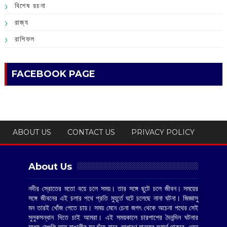
বিশেষ রচনা
রাজ্য
রাশিফল
FACEBOOK PAGE
ABOUT US
CONTACT US
PRIVACY POLICY
About Us
নদীর স্রোতের মতো বয়ে চলে সময়। তার সঙ্গে ছুটে চলে জীবন। সময়ের
সঙ্গে জীবনের এই চলার পথে প্রতি মুহূর্তে ঘটে চলেছে নানা ঘটনা। জিজ্ঞাসু
মন তারই খোঁজ পেতে চায়। সময় মেনে চেনা জগৎ থেকে অচেনা পথের সেই
সুলুকসন্ধান দিতে চাই আমরা। এই সময়কালে চারপাশের দৈনন্দিন ঘটনার
মধ্যে যেগুলি আম বাঙালীর মন ছুঁয়ে যাবে, সাধারণ মানুষের স্বার্থ থাকবে, এমন