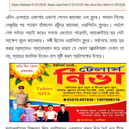
এদিন একেবারে একশোয় একশো পেলেন জাদেজা এবং সুন্দর। শুভমন গিলের
সেঞ্চুরির পর শতরান হাঁকালেন রবীন্দ্র জাদেজা, ওয়াশিংটন সুন্দরও। লর্ডসে
শেষ পর্যন্ত লড়াই করেও দলকে জেতাতে পারেননি, ম্যাঞ্চেস্টারে ড্র সেই
আক্ষেপ ঘুচল জাদেজার। সঙ্গী ছিলেন ওয়াশিংটন সুন্দর। সর্বশেষে, ম্যাচ ড্র
করার প্রস্তাবও প্রত্যাখ্যান করে ভারত যে কেবল আত্মবিশ্বাস দেখাল তা
নয়, ম্যাচের মানসিক দিকেও চাপ সৃষ্টি করল প্রতিপক্ষের উপরে।
ম্যাঞ্চেস্টারের নিষ্প্রাণ পিচে ব্যাটারদের একমাত্র লক্ষ্য ছিল ধৈর্য ধরে টিকে