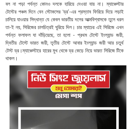
বল না পড়া পর্যন্ত কোনও দলকে হারিয়ে দেওয়া যায় না। ম্যাঞ্চেস্টার
টেস্টের পঞ্চম দিনে বেন স্টোকসের ‘ড্র’-এর প্রস্তাব ফিরিয়ে দিয়ে লড়াই
চালিয়ে যাওয়ার সিদ্ধান্ত যে কেবল ভারতীয় দলের আত্মবিশ্বাসকে তুলে ধরল
তা-ই নয়, সিরিজের চালচিত্রই ঘুরিয়ে দিল। চার ম্যাচের এই সিরিজে এখন
পর্যন্ত ফলাফল যা দাঁড়িয়েছে, তা হলো - প্রথম টেস্টে ইংল্যান্ড জয়ী,
দ্বিতীয় টেস্টে ভারত জয়ী, তৃতীয় টেস্টে আবার ইংল্যান্ড জয়ী আর চতুর্থ
টেস্ট ড্র।ম্যাঞ্চেস্টারে হারের মুখ থেকে ড্র কেড়ে নিয়ে ভারত সিরিজে টিকে
থাকল।