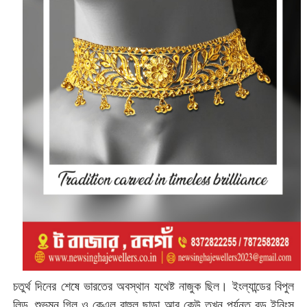
চতুর্থ দিনের শেষে ভারতের অবস্থান যথেষ্ট নাজুক ছিল। ইংল্যান্ডের বিপুল
লিড, শুভমন গিল ও কেএল রাহুল ছাড়া আর কেউ তখন পর্যন্ত বড় ইনিংস