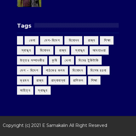
Tags
‌ খেলা
‌ দেশ-বিদেশ
‌ বিনোদন
‌ রাজ্য
‌ শিক্ষা
‌ স্বাস্থ্য
‌ বিনোদন
‌ রাজ্য
‌ স্বাস্থ্য
আবহাওয়া
উত্তর সম্পাদকীয়
কৃষি
খেলা
দিনের টুকিটাকি
দেশ - বিদেশ
পাঠকের কলম
বিনোদন
বিশেষ রচনা
ভ্রমন
রাজ্য
রান্নাবান্না
রাশিফল
শিক্ষা
সাহিত্য
স্বাস্থ্য
Copyright (c) 2021
E Samakalin
All Right Reseved