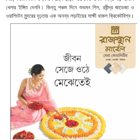
খেলার ইঙ্গিত দেননি। কিন্তু পঞ্চম দিনে শুভমন গিল, রবীন্দ্র জাডেজা ও
ওয়াশিংটন সুন্দরের দৃঢ়তায় এক অনন্য লড়াইয়ের সাক্ষী থাকল ক্রিকেটবিশ্ব।