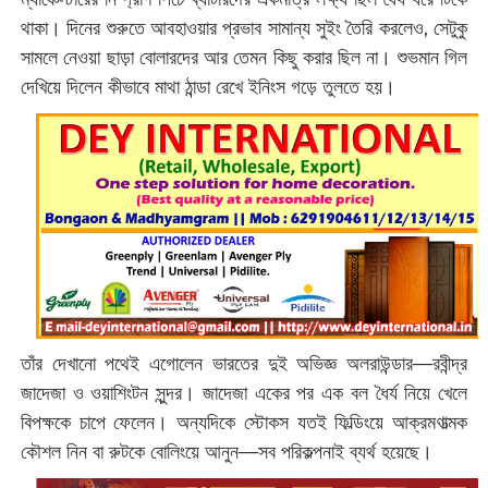
থাকা। দিনের শুরুতে আবহাওয়ার প্রভাব সামান্য সুইং তৈরি করলেও, সেটুকু
সামলে নেওয়া ছাড়া বোলারদের আর তেমন কিছু করার ছিল না। শুভমান গিল
দেখিয়ে দিলেন কীভাবে মাথা ঠান্ডা রেখে ইনিংস গড়ে তুলতে হয়।
তাঁর দেখানো পথেই এগোলেন ভারতের দুই অভিজ্ঞ অলরাউন্ডার—রবীন্দ্র
জাদেজা ও ওয়াশিংটন সুন্দর। জাদেজা একের পর এক বল ধৈর্য নিয়ে খেলে
বিপক্ষকে চাপে ফেলেন। অন্যদিকে স্টোকস যতই ফিল্ডিংয়ে আক্রমণাত্মক
কৌশল নিন বা রুটকে বোলিংয়ে আনুন—সব পরিকল্পনাই ব্যর্থ হয়েছে।