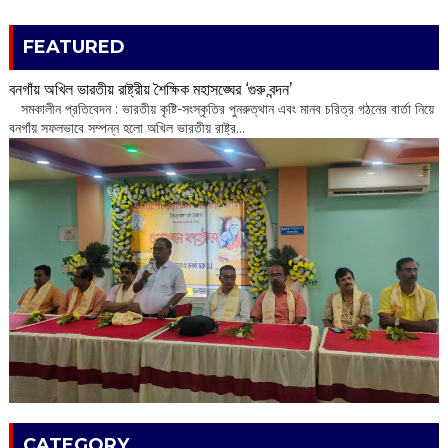
FEATURED
বনগাঁয় অখিল ভারতীয় রাষ্ট্রীয় শৈক্ষিক মহাসঙ্ঘের ‘গুরু বন্দন’
​ সমকালীন প্রতিবেদন : ভারতীয় কৃষ্টি-সংস্কৃতির পুনরুত্থান এবং মানব চরিত্র গঠনের বার্তা নিয়ে
বনগাঁয় সফলভাবে সম্পন্ন হলো অখিল ভারতীয় রাষ্ট্র...
CATEGORY