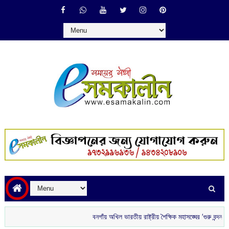
বনগাঁয় অখিল ভারতীয় রাষ্ট্রীয় শৈক্ষিক মহাসঙ্ঘের ‘গুরু বন্দন’
রাতে ব