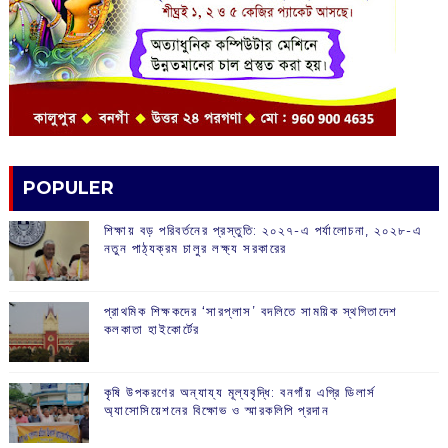
POPULER
শিক্ষায় বড় পরিবর্তনের প্রস্তুতি: ২০২৭-এ পর্যালোচনা, ২০২৮-এ
নতুন পাঠ্যক্রম চালুর লক্ষ্য সরকারের
প্রাথমিক শিক্ষকদের ‘সারপ্লাস’ বদলিতে সাময়িক স্থগিতাদেশ
কলকাতা হাইকোর্টের
কৃষি উপকরণের অন্যায্য মূল্যবৃদ্ধি: বনগাঁয় এগ্রি ডিলার্স
অ্যাসোসিয়েশনের বিক্ষোভ ও স্মারকলিপি প্রদান