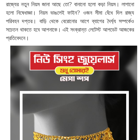
রাজ্যের নতুন নিয়ম জানা আছে তো? বানানো হলো কড়া নিয়ম। লাগানো
হলো নিষেধাজ্ঞা। নিয়ম ভাঙলেই ফাইন? ওজন সীমা বেঁধে দিল রাজ্য
পরিবহন দপ্তর। বাড়ি থেকে বেরোনোর আগে ব্যাগের দৈর্ঘ্য সম্পর্কেও
সচেতন থাকতে হবে আপনাকে। এই সংক্রান্ত লেটেস্ট আপডেট আজকের
প্রতিবেদনে।