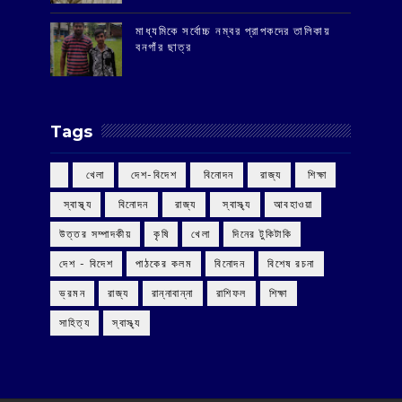
মাধ্যমিকে সর্বোচ্চ নম্বর প্রাপকদের তালিকায়
বনগাঁর ছাত্র
Tags
‌ খেলা
‌ দেশ-বিদেশ
‌ বিনোদন
‌ রাজ্য
‌ শিক্ষা
‌ স্বাস্থ্য
‌ বিনোদন
‌ রাজ্য
‌ স্বাস্থ্য
আবহাওয়া
উত্তর সম্পাদকীয়
কৃষি
খেলা
দিনের টুকিটাকি
দেশ - বিদেশ
পাঠকের কলম
বিনোদন
বিশেষ রচনা
ভ্রমন
রাজ্য
রান্নাবান্না
রাশিফল
শিক্ষা
সাহিত্য
স্বাস্থ্য