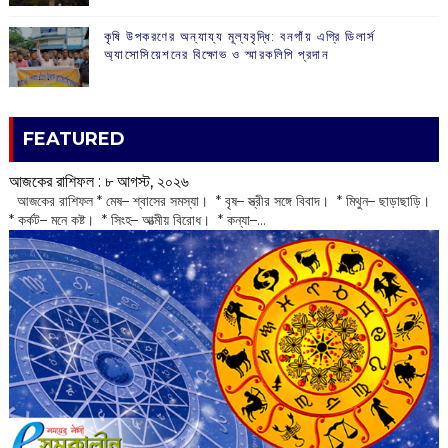
কৃষি উপকরণের অন্যায্য মূল্যবৃদ্ধি: বনগাঁয় এগ্রি ডিলার্স
অ্যাসোসিয়েশনের বিক্ষোভ ও স্মারকলিপি প্রদান
FEATURED
আজকের রাশিফল :‌ ‌‌৮ আগস্ট, ২০২৬
‌ আজকের রাশিফল * মেষ– শ্বাসের সমস্যা। * বৃষ– স্ত্রীর সঙ্গে বিবাদ। * মিথুন– ছাড়াছাড়ি।
* কর্কট– মনে কষ্ট। * সিংহ– আত্মীয় বিরোধ। * কন্যা–...