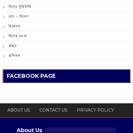
দিনের টুকিটাকি
দেশ - বিদেশ
বিনোদন
বিশেষ রচনা
রাজ্য
রাশিফল
FACEBOOK PAGE
ABOUT US
CONTACT US
PRIVACY POLICY
About Us