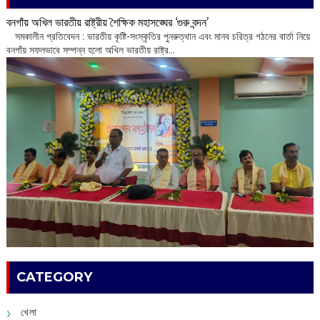
বনগাঁয় অখিল ভারতীয় রাষ্ট্রীয় শৈক্ষিক মহাসঙ্ঘের ‘গুরু বন্দন’
​ সমকালীন প্রতিবেদন : ভারতীয় কৃষ্টি-সংস্কৃতির পুনরুত্থান এবং মানব চরিত্র গঠনের বার্তা নিয়ে
বনগাঁয় সফলভাবে সম্পন্ন হলো অখিল ভারতীয় রাষ্ট্র...
CATEGORY
খেলা