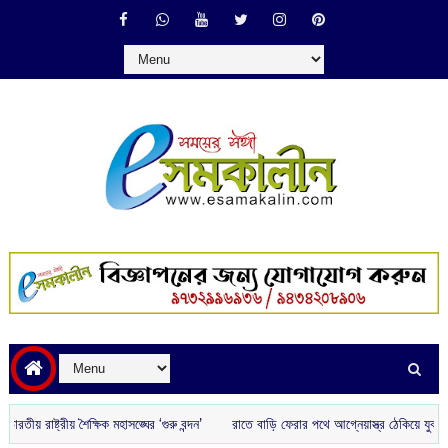
াষ্ট্রীয় শৈক্ষিক মহাসঙ্ঘের ‘গুরু বন্দন’
রাতে বাড়ি ফেরার পথে আগ্নেয়াস্ত্র ঠেকিয়ে যুবকের সো