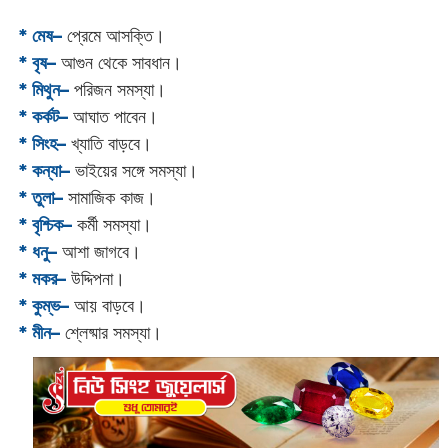
* মেষ–
প্রেমে আসক্তি।
* বৃষ–
আগুন থেকে সাবধান।
* মিথুন–
পরিজন সমস্যা।
* কর্কট–
আঘাত পাবেন।
* সিংহ–
খ্যাতি বাড়বে।
* কন্যা–
ভাইয়ের সঙ্গে সমস্যা।
* তুলা–
সামাজিক কাজ।
* বৃশ্চিক–
কর্মী সমস্যা।
* ধনু–
আশা জাগবে।
* মকর–
উদ্দিপনা।‌
* কুম্ভ–
আয় বাড়বে।
* মীন–
শ্লেষ্মার সমস্যা।