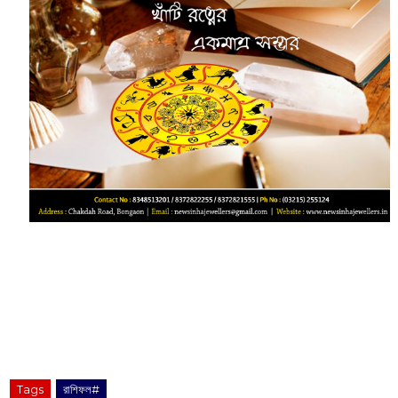
Tags
রাশিফল#