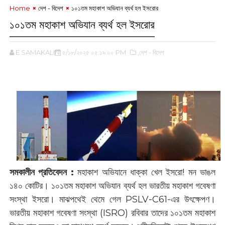
Home
দেশ - বিদেশ
১০১তম মহাকাশ অভিযান ব্যর্থ হল ইসরোর
১০১তম মহাকাশ অভিযান ব্যর্থ হল ইসরোর
E SAMAKALIN
৫/১৮/২০২৫ ০৫:১৯:০০ PM
,দেশ - বিদেশ
সমকালীন প্রতিবেদন :
‌মহাকাশ অভিযানে ধাক্কা খেল ইসরো! মন ভাঙল
১৪০ কোটির। ১০১তম মহাকাশ অভিযান ব্যর্থ হল ভারতীয় মহাকাশ গবেষণা
সংস্থা ইসরো। মাঝপথেই থেমে গেল PSLV-C61-এর উৎক্ষেপণ।
ভারতীয় মহাকাশ গবেষণা সংস্থা (ISRO) রবিবার তাদের ১০১তম মহাকাশ