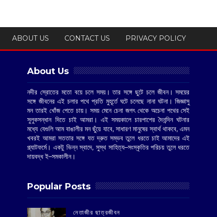
ABOUT US
CONTACT US
PRIVACY POLICY
About Us
নদীর স্রোতের মতো বয়ে চলে সময়। তার সঙ্গে ছুটে চলে জীবন। সময়ের
সঙ্গে জীবনের এই চলার পথে প্রতি মুহূর্তে ঘটে চলেছে নানা ঘটনা। জিজ্ঞাসু
মন তারই খোঁজ পেতে চায়। সময় মেনে চেনা জগৎ থেকে অচেনা পথের সেই
সুলুকসন্ধান দিতে চাই আমরা। এই সময়কালে চারপাশের দৈনন্দিন ঘটনার
মধ্যে যেগুলি আম বাঙালীর মন ছুঁয়ে যাবে, সাধারণ মানুষের স্বার্থ থাকবে, এমন
খবরই আমরা সততার সঙ্গে যত দ্রুত সম্ভব তুলে ধরতে চাই আমাদের এই
প্ল্যাটফর্মে। একটু ভিন্ন স্বাদে, সুস্থ সাহিত্য–সংস্কৃতির পরিচয় তুলে ধরতে
দায়বদ্ধ ই–সমকালীন।
Popular Posts
‌নেতাজীর ছাত্রজীবন