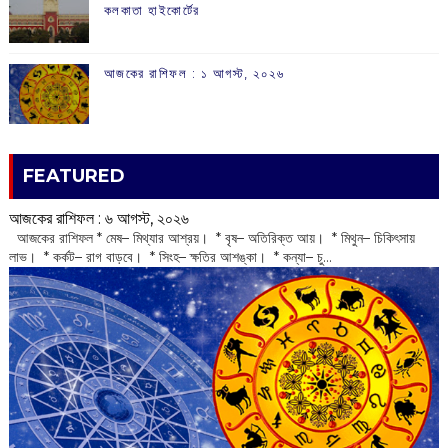
কলকাতা হাইকোর্টের
আজকের রাশিফল :‌ ‌‌১ আগস্ট, ২০২৬
FEATURED
আজকের রাশিফল :‌ ‌‌৬ আগস্ট, ২০২৬
‌ আজকের রাশিফল * মেষ– মিথ্যার আশ্রয়। * বৃষ– অতিরিক্ত আয়। * মিথুন– চিকিৎসায়
লাভ। * কর্কট– রাগ বাড়বে। * সিংহ– ক্ষতির আশঙ্কা। * কন্যা– চু...