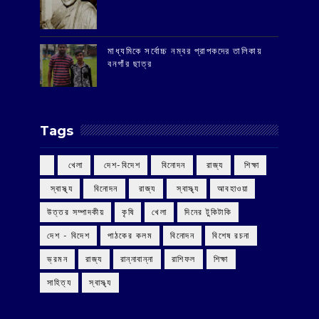
মাধ্যমিকে সর্বোচ্চ নম্বর প্রাপকদের তালিকায়
বনগাঁর ছাত্র
Tags
‌ খেলা
‌ দেশ-বিদেশ
‌ বিনোদন
‌ রাজ্য
‌ শিক্ষা
‌ স্বাস্থ্য
‌ বিনোদন
‌ রাজ্য
‌ স্বাস্থ্য
আবহাওয়া
উত্তর সম্পাদকীয়
কৃষি
খেলা
দিনের টুকিটাকি
দেশ - বিদেশ
পাঠকের কলম
বিনোদন
বিশেষ রচনা
ভ্রমন
রাজ্য
রান্নাবান্না
রাশিফল
শিক্ষা
সাহিত্য
স্বাস্থ্য