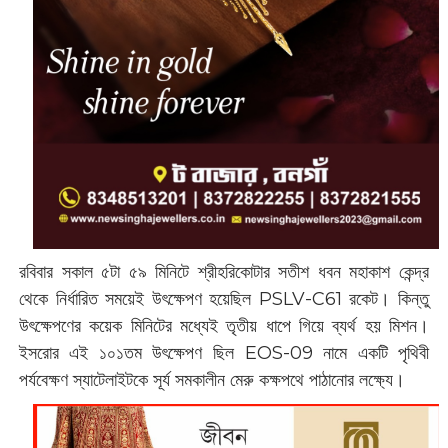
‌রবিবার সকাল ৫টা ৫৯ মিনিটে শ্রীহরিকোটার সতীশ ধবন মহাকাশ কেন্দ্র
থেকে নির্ধারিত সময়েই উৎক্ষেপণ হয়েছিল PSLV-C61 রকেট। কিন্তু
উৎক্ষেপণের কয়েক মিনিটের মধ্যেই তৃতীয় ধাপে গিয়ে ব্যর্থ হয় মিশন।
ইসরোর এই ১০১তম উৎক্ষেপণ ছিল EOS-09 নামে একটি পৃথিবী
পর্যবেক্ষণ স্যাটেলাইটকে সূর্য সমকালীন মেরু কক্ষপথে পাঠানোর লক্ষ্যে।