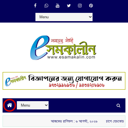
আজকের রাশিফল :‌ ‌‌৬ আগস্ট, ২০২৬
চাপে হেডকোচ গৌতম গম্ভীর: ইংল