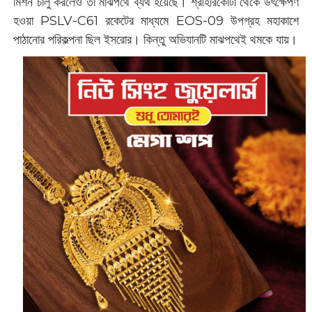
মিশন চালু করলেও তা মাঝপথে ব্যর্থ হয়েছে। শ্রীহরিকোটা থেকে উৎক্ষেপণ
হওয়া PSLV-C61 রকেটের মাধ্যমে EOS-09 উপগ্রহ মহাকাশে
পাঠানোর পরিকল্পনা ছিল ইসরোর। কিন্তু অভিযানটি মাঝপথেই থমকে যায়।