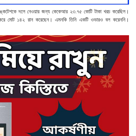
েঙ্কটেশকে দলে নেওয়ার জন্য কেকেআর ২৩.৭৫ কোটি টাকা খরচ করেছিল।
রান করে মোট ১৪২ রান করেছেন। এমনকি তিনি একটি ওভারও বল করেননি।