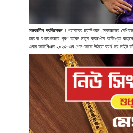
সমকালীন প্রতিবেদন :
গতবারের চ্যাম্পিয়ন স্কোয়াডের বেশি
জায়গা যথাযথভাবে পূরণ করেন নতুন ক্যাপ্টেন অজিঙ্কা রাহানে। 
এবার আইপিএল ২০২৫-এর প্লে-অফে উঠতে ব্যর্থ হয় নাইট রা