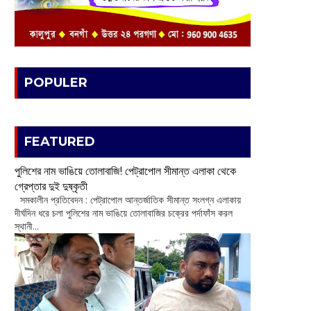
POPULER
FEATURED
পুলিশের নাম ভাঙিয়ে তোলাবাজি! পেট্রাপোল সীমান্ত এলাকা থেকে
গ্রেপ্তার দুই দুষ্কৃতী
সমকালীন প্রতিবেদন : পেট্রাপোল আন্তর্জাতিক সীমান্ত সংলগ্ন এলাকায়
দীর্ঘদিন ধরে চলা পুলিশের নাম ভাঙিয়ে তোলাবাজির চক্রের পর্দাফাঁস করল
স্থানী...