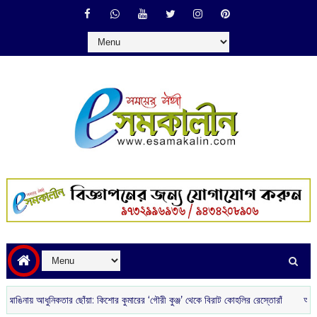
ধুনিকতার ছোঁয়া: কিশোর কুমারের ‘গৌরী কুঞ্জ’ থেকে বিরাট কোহলির রেস্তোরাঁ
আজকের রাশিফল 