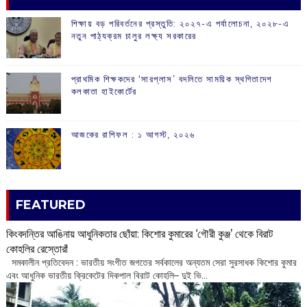
শিক্ষায় বড় পরিবর্তনের প্রস্তুতি: ২০২৭-এ পর্যালোচনা, ২০২৮-এ
নতুন পাঠ্যক্রম চালুর লক্ষ্য সরকারের
প্রাথমিক শিক্ষকদের ‘সারপ্লাস’ বদলিতে সাময়িক স্থগিতাদেশ
কলকাতা হাইকোর্টের
আজকের রাশিফল :‌ ‌‌১ আগস্ট, ২০২৬
FEATURED
কিংবদন্তির আঙিনায় আধুনিকতার ছোঁয়া: কিশোর কুমারের ‘গৌরী কুঞ্জ’ থেকে বিরাট
কোহলির রেস্তোরাঁ
‌ সমকালীন প্রতিবেদন : ভারতীয় সংগীত জগতের সর্বকালের অন্যতম সেরা সুরসাধক কিশোর কুমার
এবং আধুনিক ভারতীয় ক্রিকেটের দিকপাল বিরাট কোহলি– ‌দুই ভি...