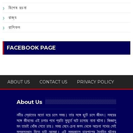
বিশেষ রচনা
রাজ্য
রাশিফল
FACEBOOK PAGE
ABOUT US
CONTACT US
PRIVACY POLICY
About Us
নদীর স্রোতের মতো বয়ে চলে সময়। তার সঙ্গে ছুটে চলে জীবন। সময়ের
সঙ্গে জীবনের এই চলার পথে প্রতি মুহূর্তে ঘটে চলেছে নানা ঘটনা। জিজ্ঞাসু
মন তারই খোঁজ পেতে চায়। সময় মেনে চেনা জগৎ থেকে অচেনা পথের সেই
সুলুকসন্ধান দিতে চাই আমরা। এই সময়কালে চারপাশের দৈনন্দিন ঘটনার