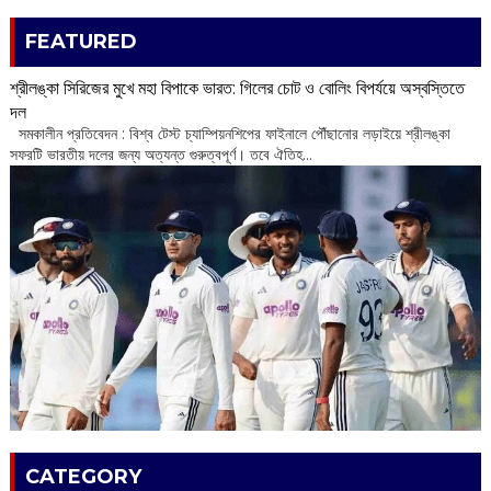
FEATURED
শ্রীলঙ্কা সিরিজের মুখে মহা বিপাকে ভারত: গিলের চোট ও বোলিং বিপর্যয়ে অস্বস্তিতে
দল
‌ সমকালীন প্রতিবেদন : বিশ্ব টেস্ট চ্যাম্পিয়নশিপের ফাইনালে পৌঁছানোর লড়াইয়ে শ্রীলঙ্কা
সফরটি ভারতীয় দলের জন্য অত্যন্ত গুরুত্বপূর্ণ। তবে ঐতিহ...
CATEGORY