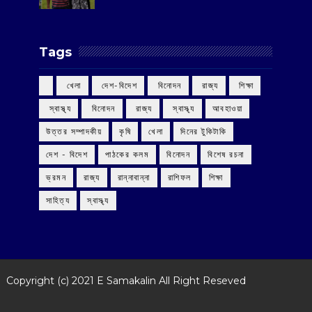
Tags
‌ খেলা
‌ দেশ-বিদেশ
‌ বিনোদন
‌ রাজ্য
‌ শিক্ষা
‌ স্বাস্থ্য
‌ বিনোদন
‌ রাজ্য
‌ স্বাস্থ্য
আবহাওয়া
উত্তর সম্পাদকীয়
কৃষি
খেলা
দিনের টুকিটাকি
দেশ - বিদেশ
পাঠকের কলম
বিনোদন
বিশেষ রচনা
ভ্রমন
রাজ্য
রান্নাবান্না
রাশিফল
শিক্ষা
সাহিত্য
স্বাস্থ্য
Copyright (c) 2021
E Samakalin
All Right Reseved