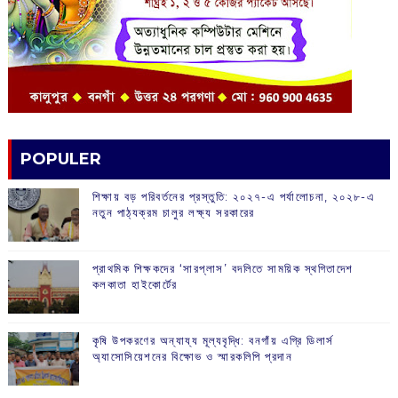
POPULER
শিক্ষায় বড় পরিবর্তনের প্রস্তুতি: ২০২৭-এ পর্যালোচনা, ২০২৮-এ
নতুন পাঠ্যক্রম চালুর লক্ষ্য সরকারের
প্রাথমিক শিক্ষকদের ‘সারপ্লাস’ বদলিতে সাময়িক স্থগিতাদেশ
কলকাতা হাইকোর্টের
কৃষি উপকরণের অন্যায্য মূল্যবৃদ্ধি: বনগাঁয় এগ্রি ডিলার্স
অ্যাসোসিয়েশনের বিক্ষোভ ও স্মারকলিপি প্রদান