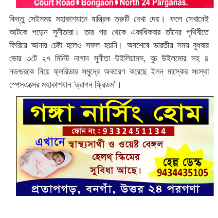
কিন্তু সেইসময় মহাকাশযানে যান্ত্রিক ত্রুটি দেখা দেয়। ফলে সেখানেই
আটকে পড়েন সুনীতারা। তার পর থেকে একাধিকবার তাঁদের পৃথিবীতে
ফিরিয়ে আনার চেষ্টা হলেও সফল হয়নি। অবশেষে ভারতীয় সময় বুধবার
ভোর ৩টে ২৭ মিনিট নাগাদ সুনীতা উইলিয়ামস, বুচ উইলমোর সহ ৪
নভশ্চরকে নিয়ে ফ্লরিডার সমুদ্রে অবতরণ করেছে ইলন মাস্কের সংস্থা
স্পেসএক্সের মহাকাশযান ‘ড্রাগন ফ্রিডম’।‌