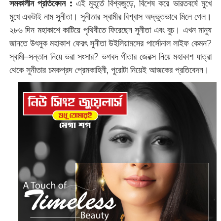
সমকালীন প্রতিবেদন :
‌এই মুহূর্তে বিশ্বজুড়ে, বিশেষ করে ভারতবর্ষে মুখে
মুখে একটাই নাম সুনীতা। সুনীতার স্বামীর বিশ্বাস অদ্ভুতভাবে মিলে গেল।
২৮৬ দিন মহাকাশে কাটিয়ে পৃথিবীতে ফিরেছেন সুনীতা এবং বুচ। এখন মানুষ
জানতে উৎসুক মহাকাশ ফেরৎ সুনীতা উইলিয়ামসের পার্সোনাল লাইফ কেমন?
স্বামী–সন্তান নিয়ে ভরা সংসার? ভগবদ গীতার জেরক্স নিয়ে মহাকাশ যাত্রা
থেকে সুনীতার চমকপ্রদ প্রেমকাহিনী, পুরোটা নিয়েই আজকের প্রতিবেদন।