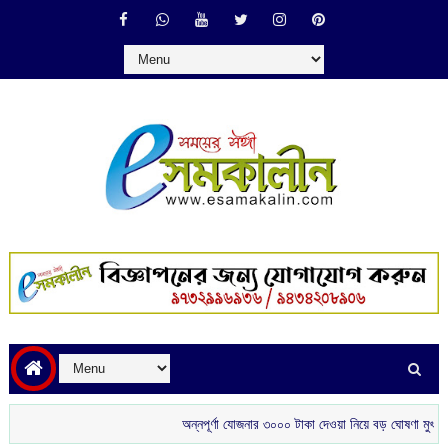
অন্নপূর্ণা যোজনার ৩০০০ টাকা দেওয়া নিয়ে বড় ঘোষণা মুখ্যমন্ত্রীর
শ