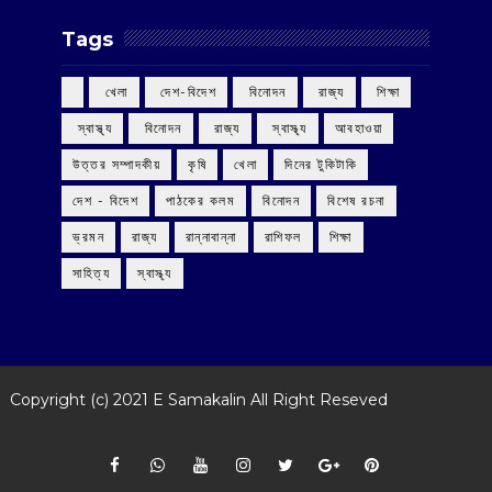
Tags
‌ খেলা
‌ দেশ-বিদেশ
‌ বিনোদন
‌ রাজ্য
‌ শিক্ষা
‌ স্বাস্থ্য
‌ বিনোদন
‌ রাজ্য
‌ স্বাস্থ্য
আবহাওয়া
উত্তর সম্পাদকীয়
কৃষি
খেলা
দিনের টুকিটাকি
দেশ - বিদেশ
পাঠকের কলম
বিনোদন
বিশেষ রচনা
ভ্রমন
রাজ্য
রান্নাবান্না
রাশিফল
শিক্ষা
সাহিত্য
স্বাস্থ্য
Copyright (c) 2021
E Samakalin
All Right Reseved