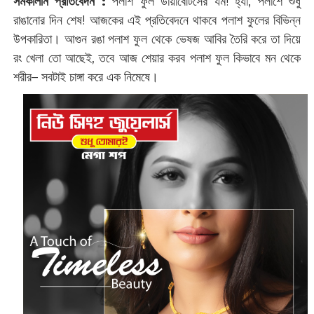
সমকালীন প্রতিবেদন :
পলাশ ফুল ডায়াবেটিসের যম! হ্যাঁ, পলাশে শুধু
রাঙানোর দিন শেষ! আজকের এই প্রতিবেদনে থাকবে পলাশ ফুলের বিভিন্ন
উপকারিতা। আগুন রঙা পলাশ ফুল থেকে ভেষজ আবির তৈরি করে তা দিয়ে
রং খেলা তো আছেই, তবে আজ শেয়ার করব পলাশ ফুল কিভাবে মন থেকে
শরীর– সবটাই চাঙ্গা করে এক নিমেষে।