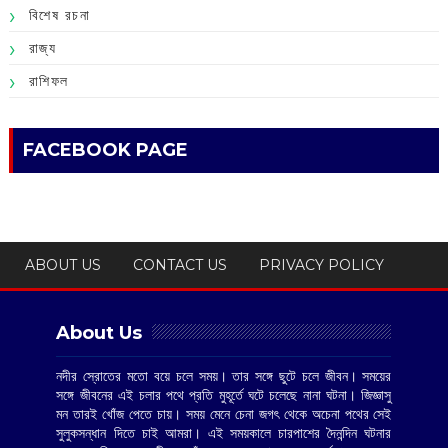
বিশেষ রচনা
রাজ্য
রাশিফল
FACEBOOK PAGE
ABOUT US
CONTACT US
PRIVACY POLICY
About Us
নদীর স্রোতের মতো বয়ে চলে সময়। তার সঙ্গে ছুটে চলে জীবন। সময়ের
সঙ্গে জীবনের এই চলার পথে প্রতি মুহূর্তে ঘটে চলেছে নানা ঘটনা। জিজ্ঞাসু
মন তারই খোঁজ পেতে চায়। সময় মেনে চেনা জগৎ থেকে অচেনা পথের সেই
সুলুকসন্ধান দিতে চাই আমরা। এই সময়কালে চারপাশের দৈনন্দিন ঘটনার