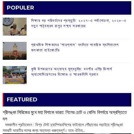
POPULER
শিক্ষায় বড় পরিবর্তনের প্রস্তুতি: ২০২৭-এ পর্যালোচনা, ২০২৮-এ
নতুন পাঠ্যক্রম চালুর লক্ষ্য সরকারের
প্রাথমিক শিক্ষকদের ‘সারপ্লাস’ বদলিতে সাময়িক স্থগিতাদেশ
কলকাতা হাইকোর্টের
কৃষি উপকরণের অন্যায্য মূল্যবৃদ্ধি: বনগাঁয় এগ্রি ডিলার্স
অ্যাসোসিয়েশনের বিক্ষোভ ও স্মারকলিপি প্রদান
FEATURED
শ্রীলঙ্কা সিরিজের মুখে মহা বিপাকে ভারত: গিলের চোট ও বোলিং বিপর্যয়ে অস্বস্তিতে
দল
‌ সমকালীন প্রতিবেদন : বিশ্ব টেস্ট চ্যাম্পিয়নশিপের ফাইনালে পৌঁছানোর লড়াইয়ে শ্রীলঙ্কা
সফরটি ভারতীয় দলের জন্য অত্যন্ত গুরুত্বপূর্ণ। তবে ঐতিহ...