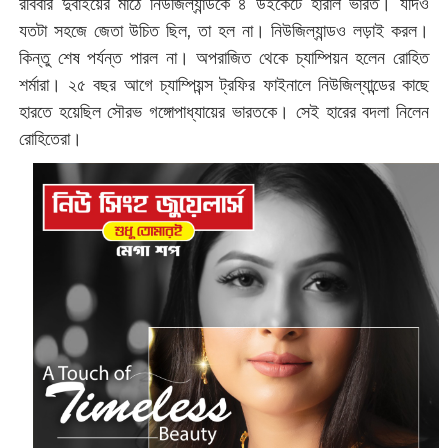
রবিবার দুবাইয়ের মাঠে নিউজিল্যান্ডকে ৪ উইকেটে হারাল ভারত। যদিও
যতটা সহজে জেতা উচিত ছিল, তা হল না। নিউজিল্যান্ডও লড়াই করল।
কিন্তু শেষ পর্যন্ত পারল না। অপরাজিত থেকে চ্যাম্পিয়ন হলেন রোহিত
শর্মারা। ২৫ বছর আগে চ্যাম্পিয়ন্স ট্রফির ফাইনালে নিউজিল্যান্ডের কাছে
হারতে হয়েছিল সৌরভ গঙ্গোপাধ্যায়ের ভারতকে। সেই হারের বদলা নিলেন
রোহিতেরা।