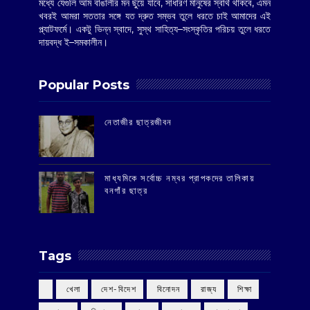
মধ্যে যেগুলি আম বাঙালীর মন ছুঁয়ে যাবে, সাধারণ মানুষের স্বার্থ থাকবে, এমন
খবরই আমরা সততার সঙ্গে যত দ্রুত সম্ভব তুলে ধরতে চাই আমাদের এই
প্ল্যাটফর্মে। একটু ভিন্ন স্বাদে, সুস্থ সাহিত্য–সংস্কৃতির পরিচয় তুলে ধরতে
দায়বদ্ধ ই–সমকালীন।
Popular Posts
‌নেতাজীর ছাত্রজীবন
মাধ্যমিকে সর্বোচ্চ নম্বর প্রাপকদের তালিকায়
বনগাঁর ছাত্র
Tags
‌ খেলা
‌ দেশ-বিদেশ
‌ বিনোদন
‌ রাজ্য
‌ শিক্ষা