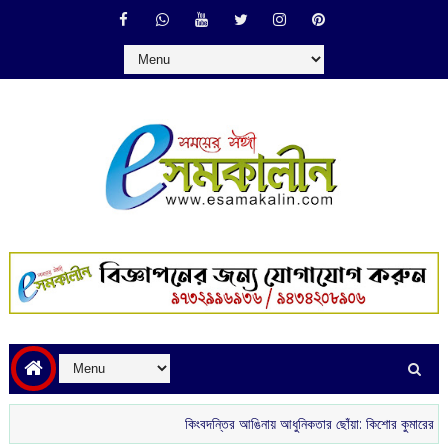
কিংবদন্তির আঙিনায় আধুনিকতার ছোঁয়া: কিশোর কুমারের ‘গৌরী কুঞ্জ’