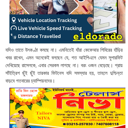
যদিও তাতে উৎকণ্ঠা কমছে না। এমনিতেই যাঁরা কেকেআর শিবিরের হাঁড়ির
খবর রাখেন, এমন অনেকেই বলছেন যে, গত আইপিএলে যেমন সুপারফিট
দেখিয়েছে রাসেলকে, এবার সেরকম লাগছে না। বরং ওজন বেড়েছে। প্রায়
সাঁইত্রিশ ছুঁই ছুঁই তারকার ফিটনেস যদি সমস্যার হয়, তাহলে দুশ্চিন্তা
বাড়বে গতবারের চ্যাম্পিয়নদের।