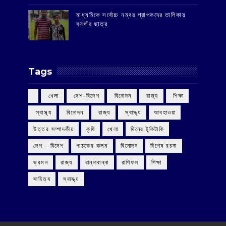
মাধ্যমিকে সর্বোচ্চ নম্বর প্রাপকদের তালিকায়
বনগাঁর ছাত্র
Tags
‌ খেলা
‌ দেশ-বিদেশ
‌ বিনোদন
‌ রাজ্য
‌ শিক্ষা
‌ স্বাস্থ্য
‌ বিনোদন
‌ রাজ্য
‌ স্বাস্থ্য
আবহাওয়া
উত্তর সম্পাদকীয়
কৃষি
খেলা
দিনের টুকিটাকি
দেশ - বিদেশ
পাঠকের কলম
বিনোদন
বিশেষ রচনা
ভ্রমন
রাজ্য
রান্নাবান্না
রাশিফল
শিক্ষা
সাহিত্য
স্বাস্থ্য