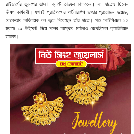
রাইডার্সের তুরুপের তাস। ব্যাটে তাণ্ডব চালাতেন। বল হাতেও ছিলেন
ভীষণ কার্যকরী। যখনই প্রতিপক্ষের পার্টনারশিপ ভাঙার প্রয়োজন হয়েছে,
কেকেআর অধিনায়ক বল তুলে দিয়েছেন তাঁর হাতে। গত আইপিএলে ১৫
ম্যাচে ১৯ উইকেট নিয়ে দলের আস্থার মর্যাদাও রেখেছিলেন ক্যারিবিয়ান
তারকা।