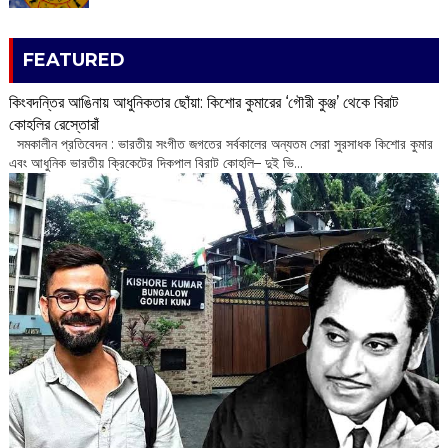
FEATURED
কিংবদন্তির আঙিনায় আধুনিকতার ছোঁয়া: কিশোর কুমারের ‘গৌরী কুঞ্জ’ থেকে বিরাট
কোহলির রেস্তোরাঁ
‌ সমকালীন প্রতিবেদন : ভারতীয় সংগীত জগতের সর্বকালের অন্যতম সেরা সুরসাধক কিশোর কুমার
এবং আধুনিক ভারতীয় ক্রিকেটের দিকপাল বিরাট কোহলি– ‌দুই ভি...