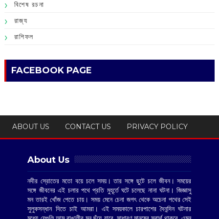
বিশেষ রচনা
রাজ্য
রাশিফল
FACEBOOK PAGE
ABOUT US
CONTACT US
PRIVACY POLICY
About Us
নদীর স্রোতের মতো বয়ে চলে সময়। তার সঙ্গে ছুটে চলে জীবন। সময়ের
সঙ্গে জীবনের এই চলার পথে প্রতি মুহূর্তে ঘটে চলেছে নানা ঘটনা। জিজ্ঞাসু
মন তারই খোঁজ পেতে চায়। সময় মেনে চেনা জগৎ থেকে অচেনা পথের সেই
সুলুকসন্ধান দিতে চাই আমরা। এই সময়কালে চারপাশের দৈনন্দিন ঘটনার
মধ্যে যেগুলি আম বাঙালীর মন ছুঁয়ে যাবে, সাধারণ মানুষের স্বার্থ থাকবে, এমন