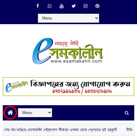
ম ভাঙিয়ে তোলাবাজি! পেট্রাপোল সীমান্ত এলাকা থেকে গ্রেপ্তার দুই দুষ্কৃতী
টিভি দেখা নিয়ে স