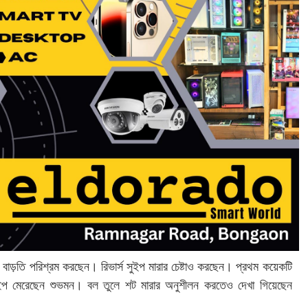
 বাড়তি পরিশ্রম করছেন। রিভার্স সুইপ মারার চেষ্টাও করছেন। প্রথম কয়েকটি
 সুইপ মেরেছেন শুভমন। বল তুলে শট মারার অনুশীলন করতেও দেখা গিয়েছেন