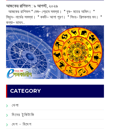
আজকের রাশিফল :‌ ‌‌৯ আগস্ট, ২০২৬
‌ আজকের রাশিফল * মেষ– প্রেমে সমস্যা। * বৃষ– মতের অমিল। *
মিথুন– নার্ভের সমস্যা। * কর্কট– আশা পূরণ। * সিংহ– শিল্পকলায় মন। *
কন্যা– ভাবন...
CATEGORY
খেলা
দিনের টুকিটাকি
দেশ - বিদেশ