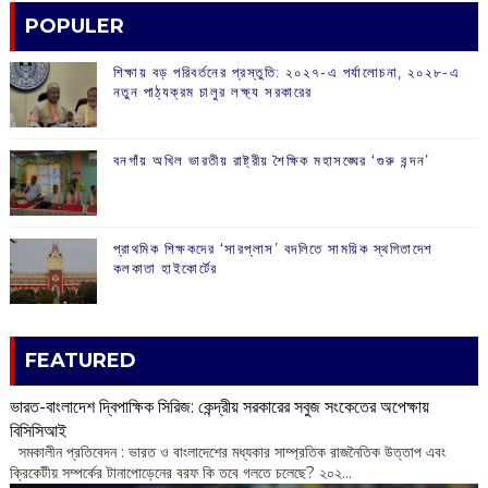
POPULER
শিক্ষায় বড় পরিবর্তনের প্রস্তুতি: ২০২৭-এ পর্যালোচনা, ২০২৮-এ
নতুন পাঠ্যক্রম চালুর লক্ষ্য সরকারের
বনগাঁয় অখিল ভারতীয় রাষ্ট্রীয় শৈক্ষিক মহাসঙ্ঘের ‘গুরু বন্দন’
প্রাথমিক শিক্ষকদের ‘সারপ্লাস’ বদলিতে সাময়িক স্থগিতাদেশ
কলকাতা হাইকোর্টের
FEATURED
ভারত-বাংলাদেশ দ্বিপাক্ষিক সিরিজ: কেন্দ্রীয় সরকারের সবুজ সংকেতের অপেক্ষায়
বিসিসিআই
‌ সমকালীন প্রতিবেদন : ভারত ও বাংলাদেশের মধ্যকার সাম্প্রতিক রাজনৈতিক উত্তাপ এবং
ক্রিকেটীয় সম্পর্কের টানাপোড়েনের বরফ কি তবে গলতে চলেছে? ২০২...