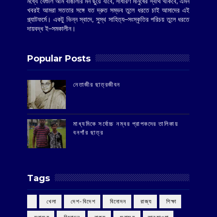
মধ্যে যেগুলি আম বাঙালীর মন ছুঁয়ে যাবে, সাধারণ মানুষের স্বার্থ থাকবে, এমন
খবরই আমরা সততার সঙ্গে যত দ্রুত সম্ভব তুলে ধরতে চাই আমাদের এই
প্ল্যাটফর্মে। একটু ভিন্ন স্বাদে, সুস্থ সাহিত্য–সংস্কৃতির পরিচয় তুলে ধরতে
দায়বদ্ধ ই–সমকালীন।
Popular Posts
‌নেতাজীর ছাত্রজীবন
মাধ্যমিকে সর্বোচ্চ নম্বর প্রাপকদের তালিকায়
বনগাঁর ছাত্র
Tags
‌ খেলা
‌ দেশ-বিদেশ
‌ বিনোদন
‌ রাজ্য
‌ শিক্ষা