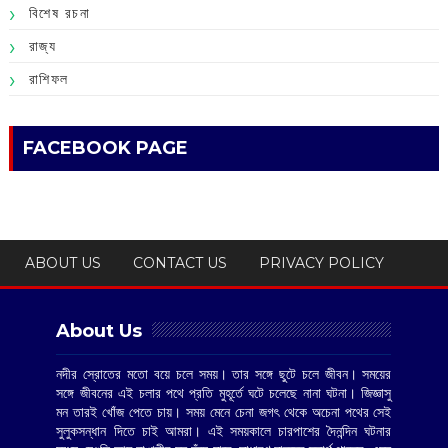
বিশেষ রচনা
রাজ্য
রাশিফল
FACEBOOK PAGE
ABOUT US
CONTACT US
PRIVACY POLICY
About Us
নদীর স্রোতের মতো বয়ে চলে সময়। তার সঙ্গে ছুটে চলে জীবন। সময়ের
সঙ্গে জীবনের এই চলার পথে প্রতি মুহূর্তে ঘটে চলেছে নানা ঘটনা। জিজ্ঞাসু
মন তারই খোঁজ পেতে চায়। সময় মেনে চেনা জগৎ থেকে অচেনা পথের সেই
সুলুকসন্ধান দিতে চাই আমরা। এই সময়কালে চারপাশের দৈনন্দিন ঘটনার