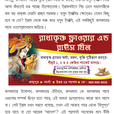
আসা বাঁধতেই ভয় পাচ্ছে তিলোত্তমা। ট্রামলাইনে পিচ ঢেলে মহানগরীকে
কম বড় ধাক্কা দেয়নি রাজ্য সরকার। হলুদ ট্যাক্সির ক্ষেত্রেও তেমন কিছু
হবে না তো? ট্রাম থেকে শুরু করে হলুদ ট্যাক্সি, এই সবকিছুই কলকাতার
সাথে ওতপ্রোতভাবে জড়িয়ে।
কলকাতার ইমোশন, কলকাতার ঐতিহ্য, কলকাতা কে ভালবাসার সাথে
এগুলোর সম্পর্ক ছিন্ন হতে পারে, এই ভাবনা দুঃস্বপ্নেও কারো মনে আসে
না। সেই ট্রাম যখন সরতে বসেছে, তখন এই আবহে শহর থেকে 'বিলুপ্ত'
হয়ে যাবে না তো আরেক 'আবেগ'? এই প্রশ্নই অনেকের মনে উঁকি