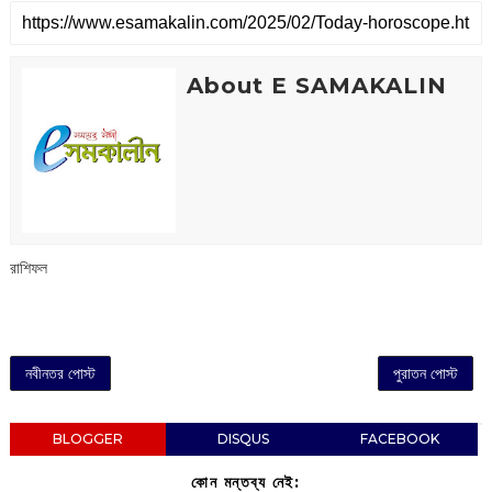
About E SAMAKALIN
রাশিফল
নবীনতর পোস্ট
পুরাতন পোস্ট
BLOGGER
DISQUS
FACEBOOK
কোন মন্তব্য নেই: