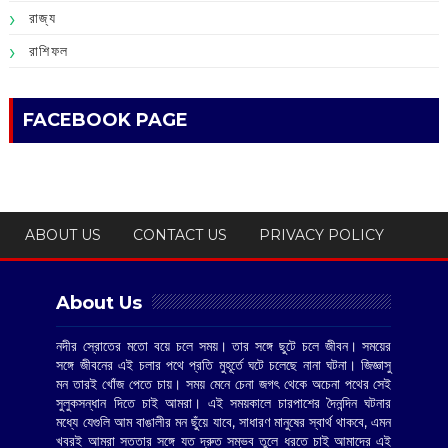
রাজ্য
রাশিফল
FACEBOOK PAGE
ABOUT US
CONTACT US
PRIVACY POLICY
About Us
নদীর স্রোতের মতো বয়ে চলে সময়। তার সঙ্গে ছুটে চলে জীবন। সময়ের
সঙ্গে জীবনের এই চলার পথে প্রতি মুহূর্তে ঘটে চলেছে নানা ঘটনা। জিজ্ঞাসু
মন তারই খোঁজ পেতে চায়। সময় মেনে চেনা জগৎ থেকে অচেনা পথের সেই
সুলুকসন্ধান দিতে চাই আমরা। এই সময়কালে চারপাশের দৈনন্দিন ঘটনার
মধ্যে যেগুলি আম বাঙালীর মন ছুঁয়ে যাবে, সাধারণ মানুষের স্বার্থ থাকবে, এমন
খবরই আমরা সততার সঙ্গে যত দ্রুত সম্ভব তুলে ধরতে চাই আমাদের এই