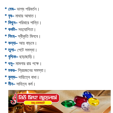
* মেষ–
ভাগ্য পরিবর্তন।
* বৃষ–
মাথায় আঘাত।
* মিথুন–
পরিবারে শান্তি।
* কর্কট–
সহযোগিতা।
* সিংহ–
স্বীকৃতি মিলবে।
* কন্যা–
আয় বাড়বে।
* তুলা–
পেটে সমস্যা।
* বৃশ্চিক–
ছাড়াছাড়ি।
* ধনু–
মামলার রায় পক্ষে।
* মকর–
প্রিয়জনের সমস্যা।‌
* কুম্ভ–
দায়িত্বে বাধা।
* মীন–
সাহিত্য কর্ম।