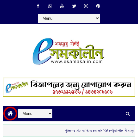
পুলিশের নাম ভাঙিয়ে তোলাবাজি! পেট্রাপোল সীমান্ত এলাকা থে