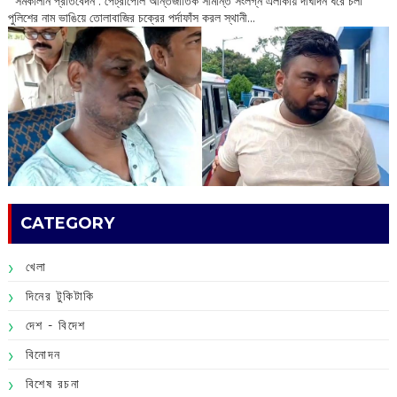
সমকালীন প্রতিবেদন : পেট্রাপোল আন্তর্জাতিক সীমান্ত সংলগ্ন এলাকায় দীর্ঘদিন ধরে চলা
পুলিশের নাম ভাঙিয়ে তোলাবাজির চক্রের পর্দাফাঁস করল স্থানী...
CATEGORY
খেলা
দিনের টুকিটাকি
দেশ - বিদেশ
বিনোদন
বিশেষ রচনা