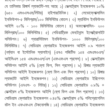
যে তালিকায় রিঙ্গার্স ল্যাকটেট-সহ আছে ১) ডেক্সট্রোস ইনজেকশন ১০%
(৬৫০ এমওএসএম/লিটার) হাইপারটোনিক। ২) লেভোফ্লোক্সাসিন
ইনফিউশন-৫ মিলিগ্রাম/১০০ মিলিলিটার বোতল। ৩) ম্যানিটল ইনফিউশন
আইপি ২০% - ১০০ মিলিলিটার বোতল। ৪) অফলোক্সাসিন- ২০০
মিলিগ্রাম/১০০ মিলিলিটার। ৫) পেডিয়াট্রিক মেনটেনান্স ইলেক্ট্রোলাইট
সলিউশন। ৬) প্যারাসিটামল ইনফিউশন- ১০০০ মিলিগ্রাম/১০০
মিলিমিটার। ৭) সোডিয়াম ক্লোরাইড ইনজেকশন আইপি ০.৯ শতাংশ
(নর্ম্যান বা ইস্টোনিক স্যালাইন) (এনএ পজিটিভ ১৫৪ এমএমওএল/
আইসিএল ১৫৪ এমএমওএল/এল (এফএফএস প্রসেস)। ৮) ডেক্সট্রোস
সলিউশন আইপি ৫% (ব্লো ফিল, সিল প্রসেস)। ৯) রিঙ্গার ল্যাকটেট
সলিউশন আইপি ইনজেকশন (ব্লো ফিল এবং সিল প্রসেস)। ১০) রিঙ্গার
ল্যাকটেট আইপি ইনজেকশন। ১১) সোডিয়াম ক্লোরাইড ইরিগেশন
সলিউশন (এনএস- ৩ লিটার)। ১২) সোডিয়াম ক্লোরাইড ০.৯% +
ডেক্সট্রস ৫% ইনজেকশন আইপি (ব্লো ফিল এবং সিল প্রসেস)। ১৩)
সোডিয়াম ক্লোরাইড ইনজেকশন ০.৪৫% ডেক্সট্রোস ৫% পলিপ্রোপেলিন
বটল ইন এফএফএস টেকনোলজি। ১৪) সোডিয়াম ক্লোরাইড ইনজেকশন