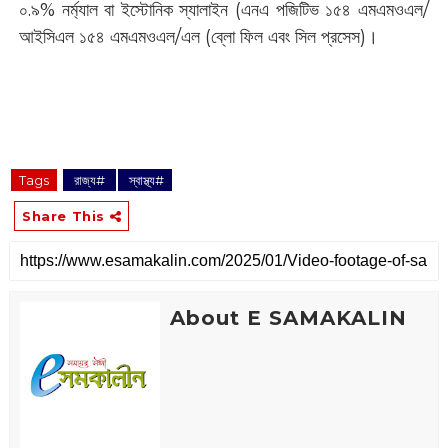
০.৯% নর্ম্যাল বা ইস্টোনিক স্যালাইন (এনএ পজিটিভ ১৫৪ এমএমওএল/
আইসিএল ১৫৪ এমএমওএল/এল (ব্লো ফিল এবং সিল প্রসেস)।
Tags
‌ রাজ্য#
‌ স্বাস্থ্য#
Share This
About E SAMAKALIN