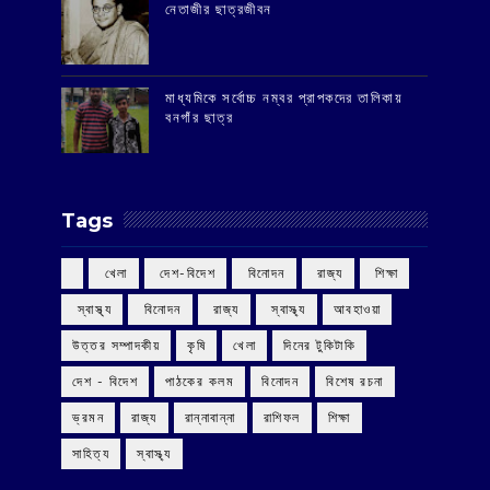
‌নেতাজীর ছাত্রজীবন
মাধ্যমিকে সর্বোচ্চ নম্বর প্রাপকদের তালিকায়
বনগাঁর ছাত্র
Tags
‌ খেলা
‌ দেশ-বিদেশ
‌ বিনোদন
‌ রাজ্য
‌ শিক্ষা
‌ স্বাস্থ্য
‌ বিনোদন
‌ রাজ্য
‌ স্বাস্থ্য
আবহাওয়া
উত্তর সম্পাদকীয়
কৃষি
খেলা
দিনের টুকিটাকি
দেশ - বিদেশ
পাঠকের কলম
বিনোদন
বিশেষ রচনা
ভ্রমন
রাজ্য
রান্নাবান্না
রাশিফল
শিক্ষা
সাহিত্য
স্বাস্থ্য