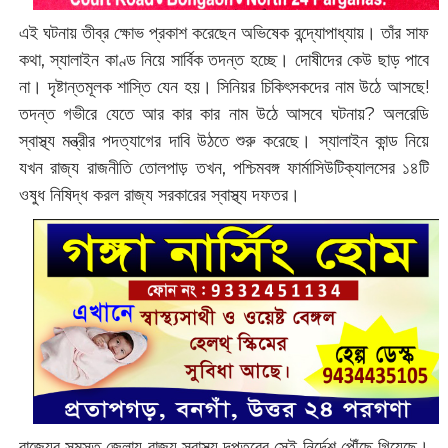
এই ঘটনায় তীব্র ক্ষোভ প্রকাশ করেছেন অভিষেক বন্দ্যোপাধ্যায়। তাঁর সাফ
কথা, স্যালাইন কাণ্ড নিয়ে সার্বিক তদন্ত হচ্ছে। দোষীদের কেউ ছাড় পাবে
না। দৃষ্টান্তমূলক শাস্তি যেন হয়। সিনিয়র চিকিৎসকদের নাম উঠে আসছে!
তদন্ত গভীরে যেতে আর কার কার নাম উঠে আসবে ঘটনায়? অলরেডি
স্বাস্থ্য মন্ত্রীর পদত্যাগের দাবি উঠতে শুরু করেছে। স্যালাইন কান্ড নিয়ে
যখন রাজ্য রাজনীতি তোলপাড় তখন, পশ্চিমবঙ্গ ফার্মাসিউটিক্যালসের ১৪টি
ওষুধ নিষিদ্ধ করল রাজ্য সরকারের স্বাস্থ্য দফতর।
রাজ্যের সমস্ত জেলায় রাজ্য স্বাস্থ্য দপ্তরের সেই নির্দেশ পৌঁছে গিয়েছে।