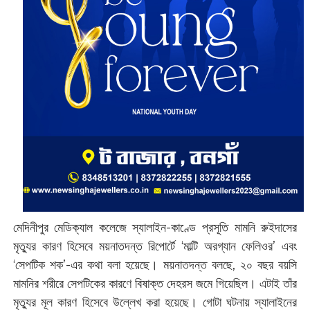
মেদিনীপুর মেডিক্যাল কলেজে স্যালাইন-কাণ্ডে প্রসূতি মামনি রুইদাসের
মৃত্যুর কারণ হিসেবে ময়নাতদন্ত রিপোর্টে ‘মাল্টি অরগ্যান ফেলিওর’ এবং
‘সেপটিক শক’-এর কথা বলা হয়েছে। ময়নাতদন্ত বলছে, ২০ বছর বয়সি
মামনির শরীরে সেপটিকের কারণে বিষাক্ত দেহরস জমে গিয়েছিল। এটাই তাঁর
মৃত্যুর মূল কারণ হিসেবে উল্লেখ করা হয়েছে। গোটা ঘটনায় স্যালাইনের