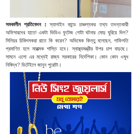
সমকালীন প্রতিবেদন :
স্যালাইন ‌কান্ডে চাঞ্চল্যকর তথ্য তদন্তকারী
অফিসারদের হাতে! একটা ভিডিও ফুটেজ গোটা ঘটনার মোড় ঘুরিয়ে দিল?
সিনিয়র চিকিৎসকরা রাতে কি করেন? অভিষেক কিন্তু বলেছেন, গাফিলতি
প্রমাণিত হলে মারাত্মক শাস্তি হবে। স্বাস্থ্যমন্ত্রীর উপর চাপ বাড়ছে।
সামনে এলো এর মধ্যেই রাজ্য সরকারের নির্দেশিকা। কোন কোন ওষুধ
নিষিদ্ধ? ডিটেইলে জানুন পুরোটা।