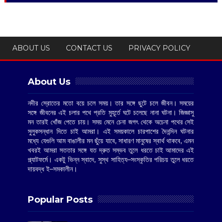
ABOUT US
CONTACT US
PRIVACY POLICY
About Us
নদীর স্রোতের মতো বয়ে চলে সময়। তার সঙ্গে ছুটে চলে জীবন। সময়ের
সঙ্গে জীবনের এই চলার পথে প্রতি মুহূর্তে ঘটে চলেছে নানা ঘটনা। জিজ্ঞাসু
মন তারই খোঁজ পেতে চায়। সময় মেনে চেনা জগৎ থেকে অচেনা পথের সেই
সুলুকসন্ধান দিতে চাই আমরা। এই সময়কালে চারপাশের দৈনন্দিন ঘটনার
মধ্যে যেগুলি আম বাঙালীর মন ছুঁয়ে যাবে, সাধারণ মানুষের স্বার্থ থাকবে, এমন
খবরই আমরা সততার সঙ্গে যত দ্রুত সম্ভব তুলে ধরতে চাই আমাদের এই
প্ল্যাটফর্মে। একটু ভিন্ন স্বাদে, সুস্থ সাহিত্য–সংস্কৃতির পরিচয় তুলে ধরতে
দায়বদ্ধ ই–সমকালীন।
Popular Posts