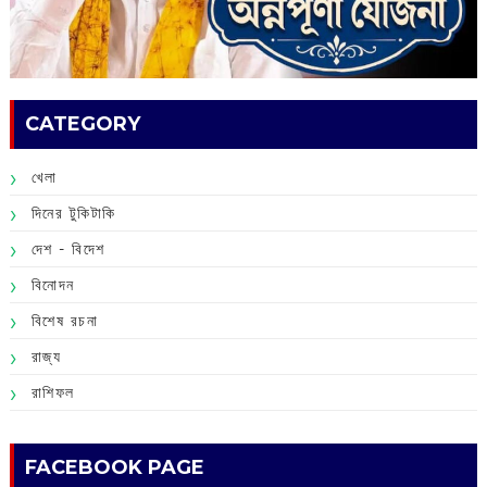
CATEGORY
খেলা
দিনের টুকিটাকি
দেশ - বিদেশ
বিনোদন
বিশেষ রচনা
রাজ্য
রাশিফল
FACEBOOK PAGE