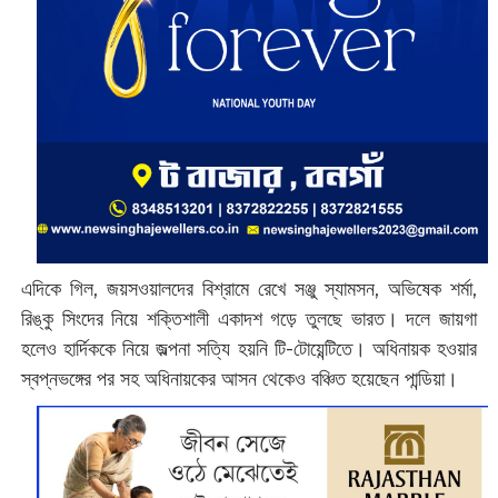
এদিকে গিল, জয়সওয়ালদের বিশ্রামে রেখে সঞ্জু স্যামসন, অভিষেক শর্মা,
রিঙ্কু সিংদের নিয়ে শক্তিশালী একাদশ গড়ে তুলছে ভারত। দলে জায়গা
হলেও হার্দিককে নিয়ে জল্পনা সত্যি হয়নি টি-টোয়েন্টিতে। অধিনায়ক হওয়ার
স্বপ্নভঙ্গের পর সহ অধিনায়কের আসন থেকেও বঞ্চিত হয়েছেন পান্ডিয়া।