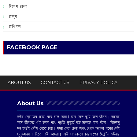
বিশেষ রচনা
রাজ্য
রাশিফল
FACEBOOK PAGE
ABOUT US
CONTACT US
PRIVACY POLICY
About Us
নদীর স্রোতের মতো বয়ে চলে সময়। তার সঙ্গে ছুটে চলে জীবন। সময়ের
সঙ্গে জীবনের এই চলার পথে প্রতি মুহূর্তে ঘটে চলেছে নানা ঘটনা। জিজ্ঞাসু
মন তারই খোঁজ পেতে চায়। সময় মেনে চেনা জগৎ থেকে অচেনা পথের সেই
সুলুকসন্ধান দিতে চাই আমরা। এই সময়কালে চারপাশের দৈনন্দিন ঘটনার