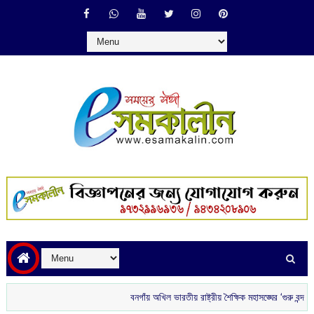
বনগাঁয় অখিল ভারতীয় রাষ্ট্রীয় শৈক্ষিক মহাসঙ্ঘের ‘গুরু বন্দন’
রাতে ব