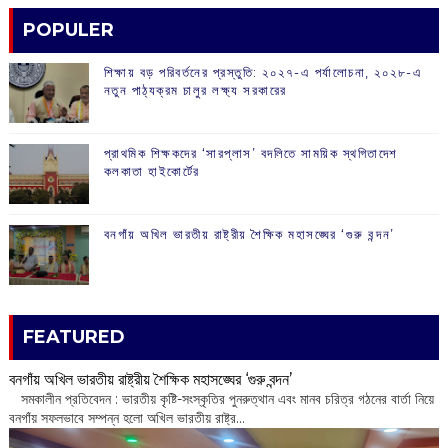
POPULER
শিক্ষায় বড় পরিবর্তনের প্রস্তুতি: ২০২৭-এ পর্যালোচনা, ২০২৮-এ
নতুন পাঠ্যক্রম চালুর লক্ষ্য সরকারের
প্রাথমিক শিক্ষকদের ‘সারপ্লাস’ বদলিতে সাময়িক স্থগিতাদেশ
কলকাতা হাইকোর্টের
বনগাঁয় অখিল ভারতীয় রাষ্ট্রীয় শৈক্ষিক মহাসঙ্ঘের ‘গুরু বন্দন’
FEATURED
বনগাঁয় অখিল ভারতীয় রাষ্ট্রীয় শৈক্ষিক মহাসঙ্ঘের ‘গুরু বন্দন’
​ সমকালীন প্রতিবেদন : ভারতীয় কৃষ্টি-সংস্কৃতির পুনরুত্থান এবং মানব চরিত্র গঠনের বার্তা নিয়ে
বনগাঁয় সফলভাবে সম্পন্ন হলো অখিল ভারতীয় রাষ্ট্র...