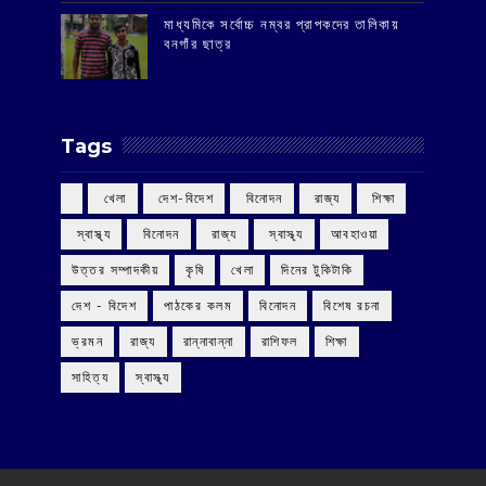
মাধ্যমিকে সর্বোচ্চ নম্বর প্রাপকদের তালিকায়
বনগাঁর ছাত্র
Tags
‌ খেলা
‌ দেশ-বিদেশ
‌ বিনোদন
‌ রাজ্য
‌ শিক্ষা
‌ স্বাস্থ্য
‌ বিনোদন
‌ রাজ্য
‌ স্বাস্থ্য
আবহাওয়া
উত্তর সম্পাদকীয়
কৃষি
খেলা
দিনের টুকিটাকি
দেশ - বিদেশ
পাঠকের কলম
বিনোদন
বিশেষ রচনা
ভ্রমন
রাজ্য
রান্নাবান্না
রাশিফল
শিক্ষা
সাহিত্য
স্বাস্থ্য