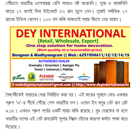
পৌঁছতে ভারতীয় ওপেনাররা বেশি সময়ও নষ্ট করেননি। তৃষা ও কামালিনি
মাত্র ১৭ বলেই বিনা উইকেটে ৩২ রান তুলে নেন। তৃষাই সর্বাধিক ২৭
রানের ইনিংস খেলেন। ১০৩ বল বাকি থাকতেই ম্যাচ জিতে নেয় ভারত।
বৈষ্ণবীকেই ম্যাচের সেরা নির্বাচিত করা হয়। এই জয়ের সুবাদে ফের একবার
গ্রুপ 'এ'-র শীর্ষে পৌঁছে গেল ভারতীয় দল। ওমেন ইন ব্লুর নেট রান রেট
৯.১৫। এখনও গ্রুপ পর্বের একটি ম্যাচ বাকি রয়েছে। খুব হেরফের না হলে
ভারতীয় দলের এই নেট রানরেটই সুপার সিক্সে তাঁদের জায়গা কার্যত পাকা করে
দিয়েছে।