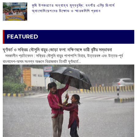
কৃষি উপকরণের অন্যায্য মূল্যবৃদ্ধি: বনগাঁয় এগ্রি ডিলার্স
অ্যাসোসিয়েশনের বিক্ষোভ ও স্মারকলিপি প্রদান
FEATURED
ঘূর্ণাবর্ত ও সক্রিয় মৌসুমি বায়ুর জোড়া ফলা: দক্ষিণবঙ্গে ভারী বৃষ্টির সম্ভাবনা
সমকালীন প্রতিবেদন : সক্রিয় মৌসুমি বায়ুর পাশাপাশি বিহার, উত্তরবঙ্গ এবং উত্তর-পূর্ব
বাংলাদেশ-অসম সংলগ্ন অঞ্চলে বিরাজমান তিনটি ঘূর্ণাবর্তে...