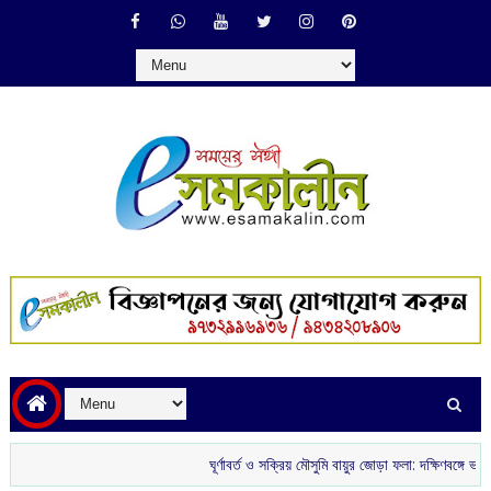
ঘূর্ণাবর্ত ও সক্রিয় মৌসুমি বায়ুর জোড়া ফলা: দক্ষিণবঙ্গে ভারী বৃষ্টির সম্ভ