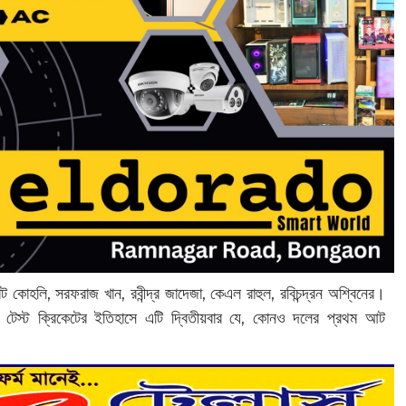
 কোহলি, সরফরাজ খান, রবীন্দ্র জাদেজা, কেএল রাহুল, রবিচন্দ্রন অশ্বিনের।
েস্ট ক্রিকেটের ইতিহাসে এটি দ্বিতীয়বার যে, কোনও দলের প্রথম আট