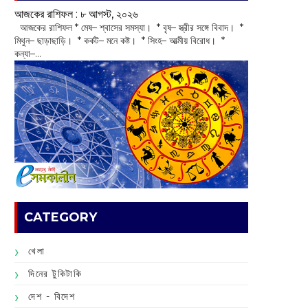
আজকের রাশিফল :‌ ‌‌৮ আগস্ট, ২০২৬
‌ আজকের রাশিফল * মেষ– শ্বাসের সমস্যা। * বৃষ– স্ত্রীর সঙ্গে বিবাদ। *
মিথুন– ছাড়াছাড়ি। * কর্কট– মনে কষ্ট। * সিংহ– আত্মীয় বিরোধ। *
কন্যা–...
CATEGORY
খেলা
দিনের টুকিটাকি
দেশ - বিদেশ