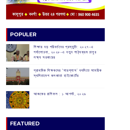
POPULER
শিক্ষায় বড় পরিবর্তনের প্রস্তুতি: ২০২৭-এ
পর্যালোচনা, ২০২৮-এ নতুন পাঠ্যক্রম চালুর
লক্ষ্য সরকারের
প্রাথমিক শিক্ষকদের ‘সারপ্লাস’ বদলিতে সাময়িক
স্থগিতাদেশ কলকাতা হাইকোর্টের
আজকের রাশিফল :‌ ‌‌১ আগস্ট, ২০২৬
FEATURED