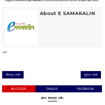
About E SAMAKALIN
খেলা
নবীনতর পোস্ট
পুরাতন পোস্ট
BLOGGER
DISQUS
FACEBOOK
কোন মন্তব্য নেই: