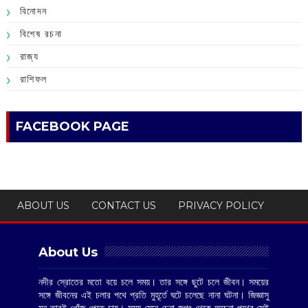
বিনোদন
বিশেষ রচনা
রাজ্য
রাশিফল
FACEBOOK PAGE
ABOUT US
CONTACT US
PRIVACY POLICY
About Us
নদীর স্রোতের মতো বয়ে চলে সময়। তার সঙ্গে ছুটে চলে জীবন। সময়ের
সঙ্গে জীবনের এই চলার পথে প্রতি মুহূর্তে ঘটে চলেছে নানা ঘটনা। জিজ্ঞাসু