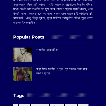
মন তারই খোঁজ পেতে চায়। সময় মেনে চেনা জগৎ থেকে অচেনা পথের সেই
সুলুকসন্ধান দিতে চাই আমরা। এই সময়কালে চারপাশের দৈনন্দিন ঘটনার
মধ্যে যেগুলি আম বাঙালীর মন ছুঁয়ে যাবে, সাধারণ মানুষের স্বার্থ থাকবে, এমন
খবরই আমরা সততার সঙ্গে যত দ্রুত সম্ভব তুলে ধরতে চাই আমাদের এই
প্ল্যাটফর্মে। একটু ভিন্ন স্বাদে, সুস্থ সাহিত্য–সংস্কৃতির পরিচয় তুলে ধরতে
দায়বদ্ধ ই–সমকালীন।
Popular Posts
‌নেতাজীর ছাত্রজীবন
মাধ্যমিকে সর্বোচ্চ নম্বর প্রাপকদের তালিকায়
বনগাঁর ছাত্র
Tags