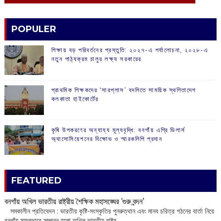
POPULER
শিক্ষায় বড় পরিবর্তনের প্রস্তুতি: ২০২৭-এ পর্যালোচনা, ২০২৮-এ
নতুন পাঠ্যক্রম চালুর লক্ষ্য সরকারের
প্রাথমিক শিক্ষকদের ‘সারপ্লাস’ বদলিতে সাময়িক স্থগিতাদেশ
কলকাতা হাইকোর্টের
কৃষি উপকরণের অন্যায্য মূল্যবৃদ্ধি: বনগাঁয় এগ্রি ডিলার্স
অ্যাসোসিয়েশনের বিক্ষোভ ও স্মারকলিপি প্রদান
FEATURED
বনগাঁয় অখিল ভারতীয় রাষ্ট্রীয় শৈক্ষিক মহাসঙ্ঘের ‘গুরু বন্দন’
​ সমকালীন প্রতিবেদন : ভারতীয় কৃষ্টি-সংস্কৃতির পুনরুত্থান এবং মানব চরিত্র গঠনের বার্তা নিয়ে
বনগাঁয় সফলভাবে সম্পন্ন হলো অখিল ভারতীয় রাষ্ট্র...