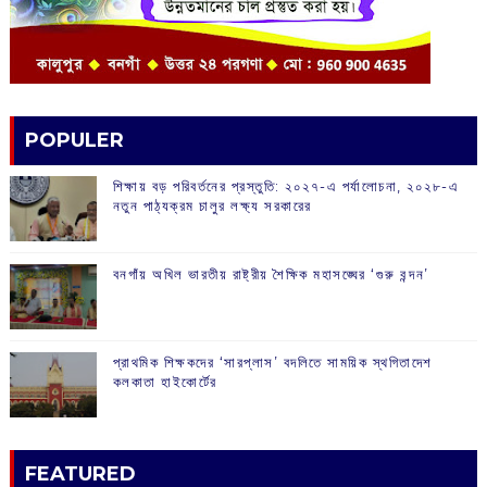
POPULER
শিক্ষায় বড় পরিবর্তনের প্রস্তুতি: ২০২৭-এ পর্যালোচনা, ২০২৮-এ
নতুন পাঠ্যক্রম চালুর লক্ষ্য সরকারের
বনগাঁয় অখিল ভারতীয় রাষ্ট্রীয় শৈক্ষিক মহাসঙ্ঘের ‘গুরু বন্দন’
প্রাথমিক শিক্ষকদের ‘সারপ্লাস’ বদলিতে সাময়িক স্থগিতাদেশ
কলকাতা হাইকোর্টের
FEATURED