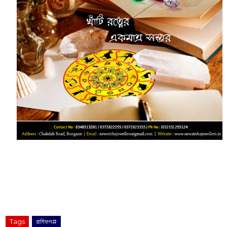
Tags
রাশিফল#