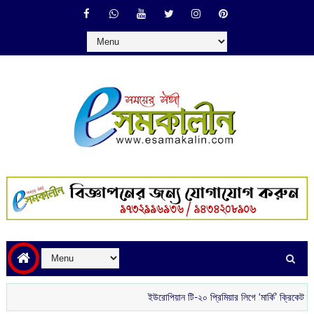
ইউরোপিয়ান টি-২০ প্রিমিয়ার লিগে ‘মার্কি’ ক্রিকেটার হিসে