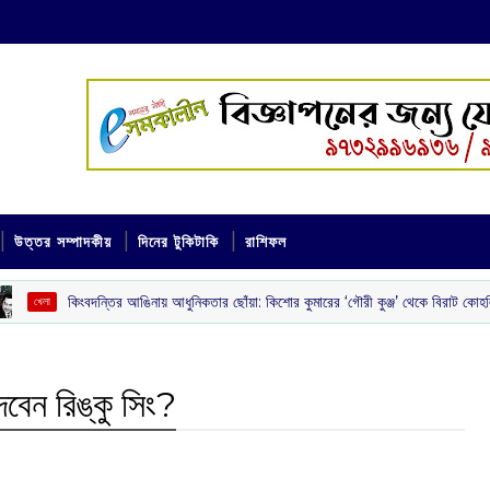
উত্তর সম্পাদকীয়
দিনের টুকিটাকি
রাশিফল
দন্তির আঙিনায় আধুনিকতার ছোঁয়া: কিশোর কুমারের ‘গৌরী কুঞ্জ’ থেকে বিরাট কোহলির রেস্তোরাঁ
ে‌ন রিঙ্কু সিং?