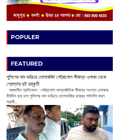
POPULER
FEATURED
পুলিশের নাম ভাঙিয়ে তোলাবাজি! পেট্রাপোল সীমান্ত এলাকা থেকে
গ্রেপ্তার দুই দুষ্কৃতী
সমকালীন প্রতিবেদন : পেট্রাপোল আন্তর্জাতিক সীমান্ত সংলগ্ন এলাকায়
দীর্ঘদিন ধরে চলা পুলিশের নাম ভাঙিয়ে তোলাবাজির চক্রের পর্দাফাঁস করল
স্থানী...