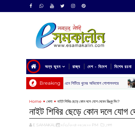
অন্য ভুবন
রাজ্য
দেশ - বিদেশ
বিশেষ রচনা
Breaking
িন পর যুবককে বাড়ি থেকে ডেকে এনে পিটিয়ে খুনের অভিযোগ গোপালনগরে
কিংব
খেলা
Home
খেলা
নাইট শিবির ছেড়ে কোন দলে যোগ দেবে‌ন রিঙ্কু সিং?
নাইট শিবির ছেড়ে কোন দলে যোগ দেব
E SAMAKALIN
৮/২১/২০২৪ ০৬:১৬:০০ PM
,খেলা