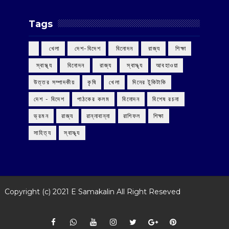
Tags
‌ খেলা
‌ দেশ-বিদেশ
‌ বিনোদন
‌ রাজ্য
‌ শিক্ষা
‌ স্বাস্থ্য
‌ বিনোদন
‌ রাজ্য
‌ স্বাস্থ্য
আবহাওয়া
উত্তর সম্পাদকীয়
কৃষি
খেলা
দিনের টুকিটাকি
দেশ - বিদেশ
পাঠকের কলম
বিনোদন
বিশেষ রচনা
ভ্রমন
রাজ্য
রান্নাবান্না
রাশিফল
শিক্ষা
সাহিত্য
স্বাস্থ্য
Copyright (c) 2021
E Samakalin
All Right Reseved