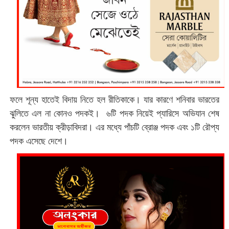
ফলে শূন্য হাতেই বিদায় নিতে হল রীতিকাকে। যার কারণে শনিবার ভারতের
ঝুলিতে এল না কোনও পদকই। ৬টি পদক নিয়েই প্যারিসে অভিযান শেষ
করলেন ভারতীয় ক্রীড়াবিদরা। এর মধ্যে পাঁচটি ব্রোঞ্জ পদক এবং ১টি রৌপ্য
পদক এসেছে দেশে।