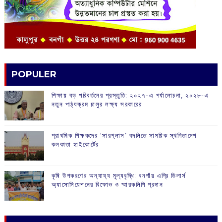
POPULER
শিক্ষায় বড় পরিবর্তনের প্রস্তুতি: ২০২৭-এ পর্যালোচনা, ২০২৮-এ
নতুন পাঠ্যক্রম চালুর লক্ষ্য সরকারের
প্রাথমিক শিক্ষকদের ‘সারপ্লাস’ বদলিতে সাময়িক স্থগিতাদেশ
কলকাতা হাইকোর্টের
কৃষি উপকরণের অন্যায্য মূল্যবৃদ্ধি: বনগাঁয় এগ্রি ডিলার্স
অ্যাসোসিয়েশনের বিক্ষোভ ও স্মারকলিপি প্রদান