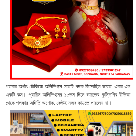
গতবার অর্থাৎ টোকিয়ো অলিম্পিক্সে সাতটি পদক জিতেছিল ভারত, এবার এল
একটি কম। প্যারিস অলিম্পিক্সের ১৫তম দিনে ভারতের কুস্তিগির রীতিকা
থেকে গলফার অদিতি অশোক, কেউই নজর কাড়তে পারলেন না।