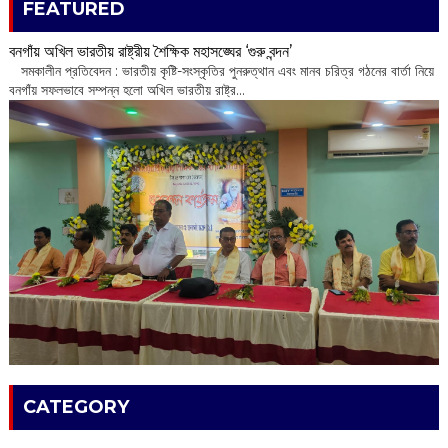
FEATURED
বনগাঁয় অখিল ভারতীয় রাষ্ট্রীয় শৈক্ষিক মহাসঙ্ঘের ‘গুরু বন্দন’
​ সমকালীন প্রতিবেদন : ভারতীয় কৃষ্টি-সংস্কৃতির পুনরুত্থান এবং মানব চরিত্র গঠনের বার্তা নিয়ে
বনগাঁয় সফলভাবে সম্পন্ন হলো অখিল ভারতীয় রাষ্ট্র...
CATEGORY