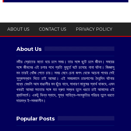
ABOUT US
CONTACT US
PRIVACY POLICY
About Us
নদীর স্রোতের মতো বয়ে চলে সময়। তার সঙ্গে ছুটে চলে জীবন। সময়ের
সঙ্গে জীবনের এই চলার পথে প্রতি মুহূর্তে ঘটে চলেছে নানা ঘটনা। জিজ্ঞাসু
মন তারই খোঁজ পেতে চায়। সময় মেনে চেনা জগৎ থেকে অচেনা পথের সেই
সুলুকসন্ধান দিতে চাই আমরা। এই সময়কালে চারপাশের দৈনন্দিন ঘটনার
মধ্যে যেগুলি আম বাঙালীর মন ছুঁয়ে যাবে, সাধারণ মানুষের স্বার্থ থাকবে, এমন
খবরই আমরা সততার সঙ্গে যত দ্রুত সম্ভব তুলে ধরতে চাই আমাদের এই
প্ল্যাটফর্মে। একটু ভিন্ন স্বাদে, সুস্থ সাহিত্য–সংস্কৃতির পরিচয় তুলে ধরতে
দায়বদ্ধ ই–সমকালীন।
Popular Posts