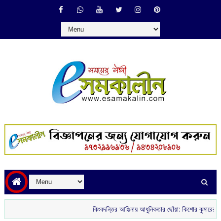
কিংবদন্তির আঙিনায় আধুনিকতার ছোঁয়া: কিশোর কুমারের ‘গৌরী কুঞ্জ’ থ