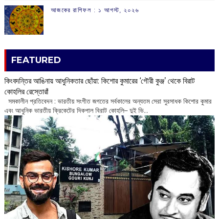
আজকের রাশিফল :‌ ‌‌১ আগস্ট, ২০২৬
FEATURED
কিংবদন্তির আঙিনায় আধুনিকতার ছোঁয়া: কিশোর কুমারের ‘গৌরী কুঞ্জ’ থেকে বিরাট
কোহলির রেস্তোরাঁ
‌ সমকালীন প্রতিবেদন : ভারতীয় সংগীত জগতের সর্বকালের অন্যতম সেরা সুরসাধক কিশোর কুমার
এবং আধুনিক ভারতীয় ক্রিকেটের দিকপাল বিরাট কোহলি– ‌দুই ভি...