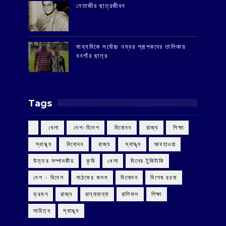
‌নেতাজীর ছাত্রজীবন
মাধ্যমিকে সর্বোচ্চ নম্বর প্রাপকদের তালিকায়
বনগাঁর ছাত্র
Tags
‌ খেলা
‌ দেশ-বিদেশ
‌ বিনোদন
‌ রাজ্য
‌ শিক্ষা
‌ স্বাস্থ্য
‌ বিনোদন
‌ রাজ্য
‌ স্বাস্থ্য
আবহাওয়া
উত্তর সম্পাদকীয়
কৃষি
খেলা
দিনের টুকিটাকি
দেশ - বিদেশ
পাঠকের কলম
বিনোদন
বিশেষ রচনা
ভ্রমন
রাজ্য
রান্নাবান্না
রাশিফল
শিক্ষা
সাহিত্য
স্বাস্থ্য