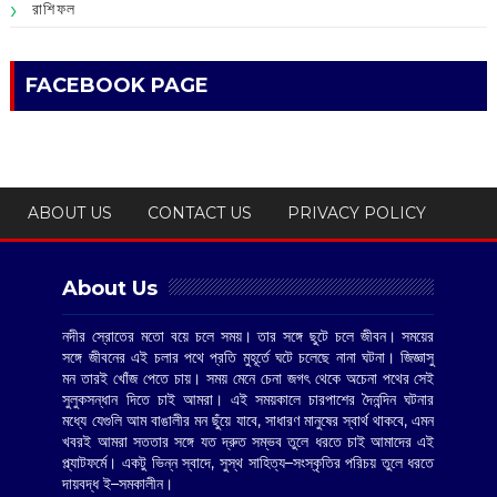
রাশিফল
FACEBOOK PAGE
ABOUT US
CONTACT US
PRIVACY POLICY
About Us
নদীর স্রোতের মতো বয়ে চলে সময়। তার সঙ্গে ছুটে চলে জীবন। সময়ের
সঙ্গে জীবনের এই চলার পথে প্রতি মুহূর্তে ঘটে চলেছে নানা ঘটনা। জিজ্ঞাসু
মন তারই খোঁজ পেতে চায়। সময় মেনে চেনা জগৎ থেকে অচেনা পথের সেই
সুলুকসন্ধান দিতে চাই আমরা। এই সময়কালে চারপাশের দৈনন্দিন ঘটনার
মধ্যে যেগুলি আম বাঙালীর মন ছুঁয়ে যাবে, সাধারণ মানুষের স্বার্থ থাকবে, এমন
খবরই আমরা সততার সঙ্গে যত দ্রুত সম্ভব তুলে ধরতে চাই আমাদের এই
প্ল্যাটফর্মে। একটু ভিন্ন স্বাদে, সুস্থ সাহিত্য–সংস্কৃতির পরিচয় তুলে ধরতে
দায়বদ্ধ ই–সমকালীন।