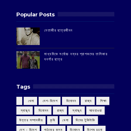
Popular Posts
‌নেতাজীর ছাত্রজীবন
মাধ্যমিকে সর্বোচ্চ নম্বর প্রাপকদের তালিকায়
বনগাঁর ছাত্র
Tags
‌ খেলা
‌ দেশ-বিদেশ
‌ বিনোদন
‌ রাজ্য
‌ শিক্ষা
‌ স্বাস্থ্য
‌ বিনোদন
‌ রাজ্য
‌ স্বাস্থ্য
আবহাওয়া
উত্তর সম্পাদকীয়
কৃষি
খেলা
দিনের টুকিটাকি
দেশ - বিদেশ
পাঠকের কলম
বিনোদন
বিশেষ রচনা