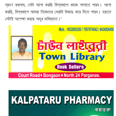
গ্রহণ করলাম, সেটা আশা করছি বিশ্বকাপে কাজে লাগাতে পারব। আশা
করছি, বিশ্বকাপে আমরা নিজেদের সেরাটা উজাড় করে দিতে পারব। হয়তো
সেটাই অপেক্ষা করছে অদূর ভবিষ্যতে।'‌