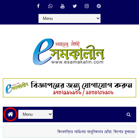
কিংবদন্তির আঙিনায় আধুনিকতার ছোঁয়া: কিশোর কুমারের ‘গৌরী কুঞ্জ’ থ