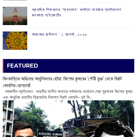
প্রাথমিক শিক্ষকদের ‘সারপ্লাস’ বদলিতে সাময়িক স্থগিতাদেশ
কলকাতা হাইকোর্টের
আজকের রাশিফল :‌ ‌‌১ আগস্ট, ২০২৬
FEATURED
কিংবদন্তির আঙিনায় আধুনিকতার ছোঁয়া: কিশোর কুমারের ‘গৌরী কুঞ্জ’ থেকে বিরাট
কোহলির রেস্তোরাঁ
‌ সমকালীন প্রতিবেদন : ভারতীয় সংগীত জগতের সর্বকালের অন্যতম সেরা সুরসাধক কিশোর কুমার
এবং আধুনিক ভারতীয় ক্রিকেটের দিকপাল বিরাট কোহলি– ‌দুই ভি...