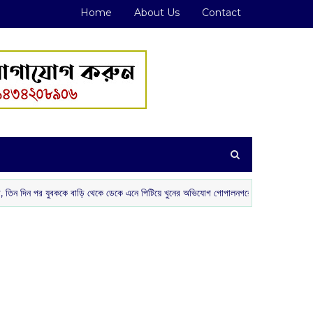
Home
About Us
Contact
বককে বাড়ি থেকে ডেকে এনে পিটিয়ে খুনের অভিযোগ গোপালনগরে
কিংবদন্তির আ
খেলা