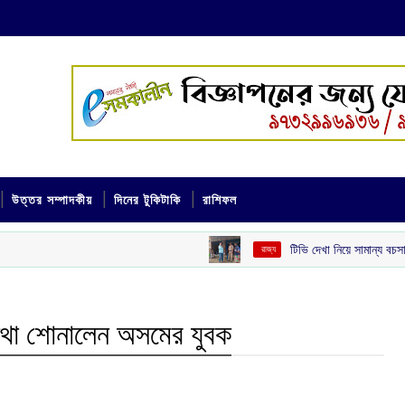
উত্তর সম্পাদকীয়
দিনের টুকিটাকি
রাশিফল
টিভি দেখা নিয়ে সামান্য বচসা, তিন দিন পর যু
‌ রাজ্য
কথা শোনালেন অসমের যুবক