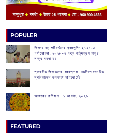
POPULER
শিক্ষায় বড় পরিবর্তনের প্রস্তুতি: ২০২৭-এ
পর্যালোচনা, ২০২৮-এ নতুন পাঠ্যক্রম চালুর
লক্ষ্য সরকারের
প্রাথমিক শিক্ষকদের ‘সারপ্লাস’ বদলিতে সাময়িক
স্থগিতাদেশ কলকাতা হাইকোর্টের
আজকের রাশিফল :‌ ‌‌১ আগস্ট, ২০২৬
FEATURED