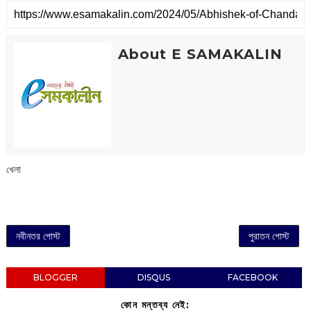
About E SAMAKALIN
খেলা
নবীনতর পোস্ট
পুরাতন পোস্ট
BLOGGER
DISQUS
FACEBOOK
কোন মন্তব্য নেই: