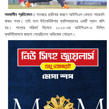
সমকালীন প্রতিবেদন :
গতবছর দুর্ঘটনার কারণে আইপিএল খেলতে পারেননি
ঋষভ পন্থ। তাই দলে উইকেটকিপার ব্যাটসম্যানের একটি স্থান খালি
হয়। পন্থের পরিবর্ত হিসেবে ২০২৩-এর আইপিএল-এ দিল্লি
ক্যাপিট্যালসে জায়গা পেয়েছিলেন অভিষেক পোড়েল।