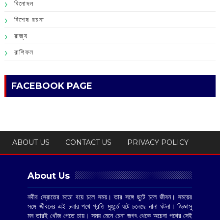
বিনোদন
বিশেষ রচনা
রাজ্য
রাশিফল
FACEBOOK PAGE
ABOUT US
CONTACT US
PRIVACY POLICY
About Us
নদীর স্রোতের মতো বয়ে চলে সময়। তার সঙ্গে ছুটে চলে জীবন। সময়ের
সঙ্গে জীবনের এই চলার পথে প্রতি মুহূর্তে ঘটে চলেছে নানা ঘটনা। জিজ্ঞাসু
মন তারই খোঁজ পেতে চায়। সময় মেনে চেনা জগৎ থেকে অচেনা পথের সেই