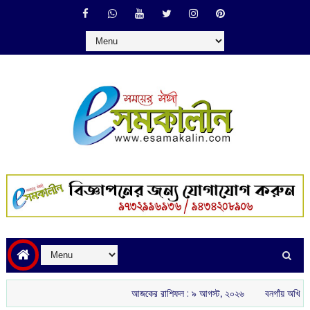
আজকের রাশিফল :‌ ‌‌৯ আগস্ট, ২০২৬
বনগাঁয় অখিল ভারতীয় রাষ্ট্রীয়