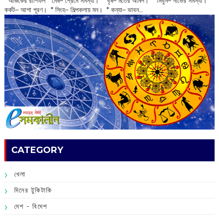
‌ আজকের রাশিফল * মেষ– প্রেমে সমস্যা। * বৃষ– মতের অমিল। * মিথুন– নার্ভের সমস্যা। *
কর্কট– আশা পূরণ। * সিংহ– শিল্পকলায় মন। * কন্যা– ভাবন...
CATEGORY
খেলা
দিনের টুকিটাকি
দেশ - বিদেশ