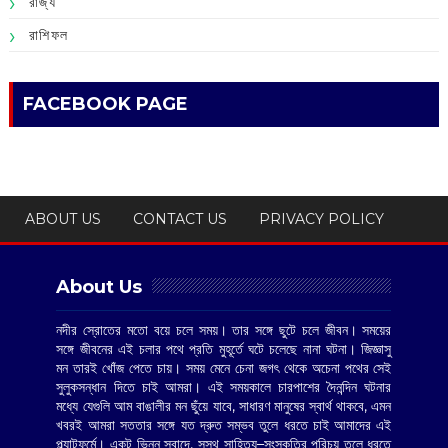
রাজ্য
রাশিফল
FACEBOOK PAGE
ABOUT US
CONTACT US
PRIVACY POLICY
About Us
নদীর স্রোতের মতো বয়ে চলে সময়। তার সঙ্গে ছুটে চলে জীবন। সময়ের
সঙ্গে জীবনের এই চলার পথে প্রতি মুহূর্তে ঘটে চলেছে নানা ঘটনা। জিজ্ঞাসু
মন তারই খোঁজ পেতে চায়। সময় মেনে চেনা জগৎ থেকে অচেনা পথের সেই
সুলুকসন্ধান দিতে চাই আমরা। এই সময়কালে চারপাশের দৈনন্দিন ঘটনার
মধ্যে যেগুলি আম বাঙালীর মন ছুঁয়ে যাবে, সাধারণ মানুষের স্বার্থ থাকবে, এমন
খবরই আমরা সততার সঙ্গে যত দ্রুত সম্ভব তুলে ধরতে চাই আমাদের এই
প্ল্যাটফর্মে। একটু ভিন্ন স্বাদে, সুস্থ সাহিত্য–সংস্কৃতির পরিচয় তুলে ধরতে