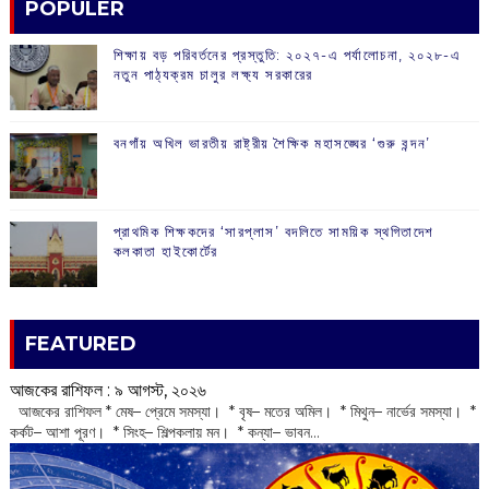
POPULER
শিক্ষায় বড় পরিবর্তনের প্রস্তুতি: ২০২৭-এ পর্যালোচনা, ২০২৮-এ
নতুন পাঠ্যক্রম চালুর লক্ষ্য সরকারের
বনগাঁয় অখিল ভারতীয় রাষ্ট্রীয় শৈক্ষিক মহাসঙ্ঘের ‘গুরু বন্দন’
প্রাথমিক শিক্ষকদের ‘সারপ্লাস’ বদলিতে সাময়িক স্থগিতাদেশ
কলকাতা হাইকোর্টের
FEATURED
আজকের রাশিফল :‌ ‌‌৯ আগস্ট, ২০২৬
‌ আজকের রাশিফল * মেষ– প্রেমে সমস্যা। * বৃষ– মতের অমিল। * মিথুন– নার্ভের সমস্যা। *
কর্কট– আশা পূরণ। * সিংহ– শিল্পকলায় মন। * কন্যা– ভাবন...