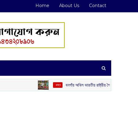
Home
About Us
Contact
বনগাঁয় অখিল ভারতীয় রাষ্ট্রীয় শৈক্ষিক মহাসঙ্ঘের ‘গুরু বন্দন’
‌ রাজ্য