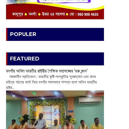
POPULER
FEATURED
বনগাঁয় অখিল ভারতীয় রাষ্ট্রীয় শৈক্ষিক মহাসঙ্ঘের ‘গুরু বন্দন’
​ সমকালীন প্রতিবেদন : ভারতীয় কৃষ্টি-সংস্কৃতির পুনরুত্থান এবং মানব
চরিত্র গঠনের বার্তা নিয়ে বনগাঁয় সফলভাবে সম্পন্ন হলো অখিল ভারতীয়
রাষ্ট্র...