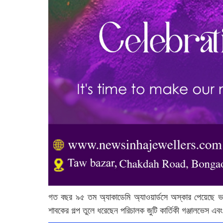
গত বছর ৯৫ তম অ্যাকাডেমি অ্যাওয়ার্ডসে অস্কার পেয়েছে ভারতের
শাবকের গল্প তুলে ধরেছেন পরিচালক জুটি কার্তিকী গঞ্জালভেস এবং