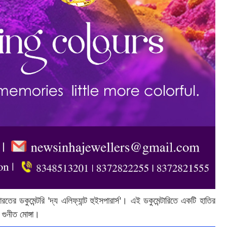
 ডকুমেন্টরি 'দ্য এলিফ্যান্ট হুইসপারার্স'। এই ডকুমেন্টারিতে একটি হাতির
 গুনীত মোঙ্গা।