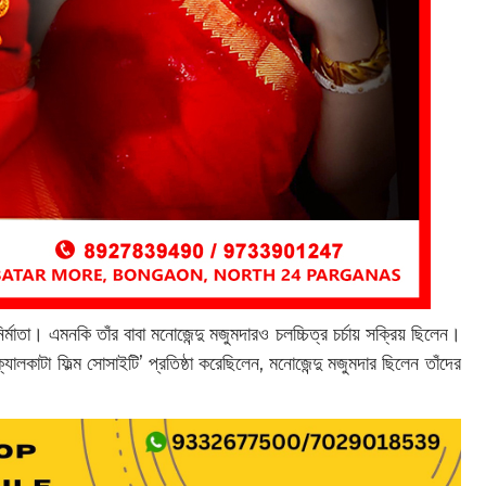
র্মাতা। এমনকি তাঁর বাবা মনোজেন্দু মজুমদারও চলচ্চিত্র চর্চায় সক্রিয় ছিলেন।
ালকাটা ফিল্ম সোসাইটি’ প্রতিষ্ঠা করেছিলেন, মনোজেন্দু মজুমদার ছিলেন তাঁদের