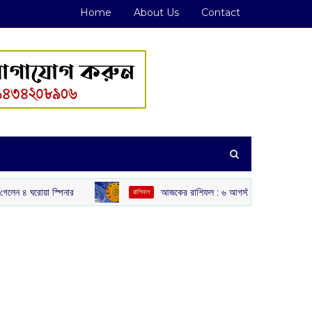
Home
About Us
Contact
়া স্পিনার
আজকের রাশিফল :‌ ‌‌৬ আগস্ট, ২০২৬
রাশিফল
খেলা