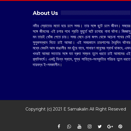
About Us
নদীর স্রোতের মতো বয়ে চলে সময়। তার সঙ্গে ছুটে চলে জীবন। সময়ের
সঙ্গে জীবনের এই চলার পথে প্রতি মুহূর্তে ঘটে চলেছে নানা ঘটনা। জিজ্ঞাসু
মন তারই খোঁজ পেতে চায়। সময় মেনে চেনা জগৎ থেকে অচেনা পথের সেই
সুলুকসন্ধান দিতে চাই আমরা। এই সময়কালে চারপাশের দৈনন্দিন ঘটনার
মধ্যে যেগুলি আম বাঙালীর মন ছুঁয়ে যাবে, সাধারণ মানুষের স্বার্থ থাকবে, এমন
খবরই আমরা সততার সঙ্গে যত দ্রুত সম্ভব তুলে ধরতে চাই আমাদের এই
প্ল্যাটফর্মে। একটু ভিন্ন স্বাদে, সুস্থ সাহিত্য–সংস্কৃতির পরিচয় তুলে ধরতে
দায়বদ্ধ ই–সমকালীন।
Copyright (c) 2021
E Samakalin
All Right Reseved