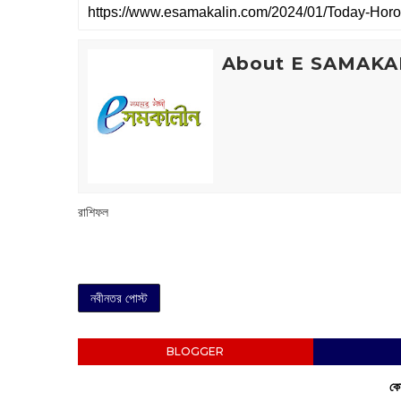
About E SAMAKA
রাশিফল
নবীনতর পোস্ট
BLOGGER
কো