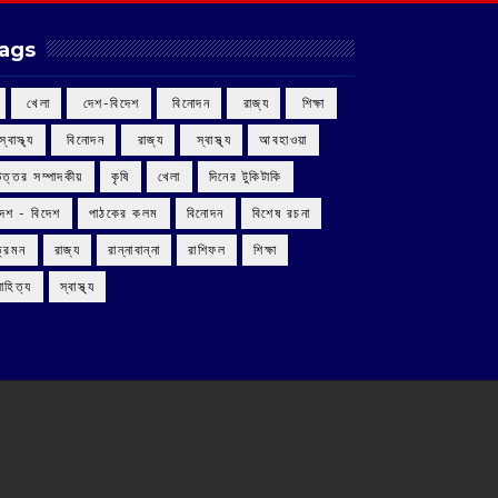
ags
‌ খেলা
‌ দেশ-বিদেশ
‌ বিনোদন
‌ রাজ্য
‌ শিক্ষা
 স্বাস্থ্য
‌ বিনোদন
‌ রাজ্য
‌ স্বাস্থ্য
আবহাওয়া
উত্তর সম্পাদকীয়
কৃষি
খেলা
দিনের টুকিটাকি
দেশ - বিদেশ
পাঠকের কলম
বিনোদন
বিশেষ রচনা
ভ্রমন
রাজ্য
রান্নাবান্না
রাশিফল
শিক্ষা
াহিত্য
স্বাস্থ্য