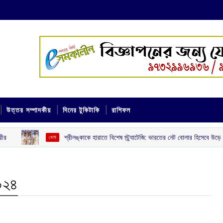
উত্তর সম্পাদকীয়
দিনের টুকিটাকি
রাশিফল
শ্রীলঙ্কাকে হারাতে বিশেষ স্ট্র্যাটেজি: ভারতের নেট বোলার হিসেবে উড়ে গেলেন ৪ ঘরোয
খেলা
২০২৪