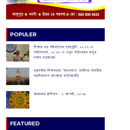
POPULER
শিক্ষায় বড় পরিবর্তনের প্রস্তুতি: ২০২৭-এ
পর্যালোচনা, ২০২৮-এ নতুন পাঠ্যক্রম চালুর
লক্ষ্য সরকারের
প্রাথমিক শিক্ষকদের ‘সারপ্লাস’ বদলিতে সাময়িক
স্থগিতাদেশ কলকাতা হাইকোর্টের
আজকের রাশিফল :‌ ‌‌১ আগস্ট, ২০২৬
FEATURED