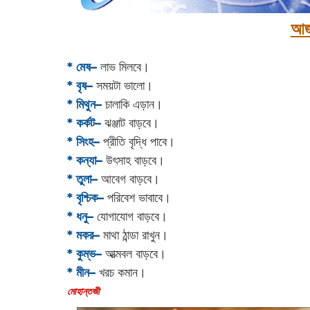
আজ
* মেষ–
লাভ মিলবে।
* বৃষ–
সময়টা ভালো।
* মিথুন–
চালাকি এড়ান।
* কর্কট–
ঝঞ্জাট বাড়বে।
* সিংহ–
প্রীতি বৃদ্ধি পাবে।
* কন্যা–
উৎসাহ বাড়বে।
* তুলা–
আবেগ বাড়বে।
* বৃশ্চিক–
পরিবেশ ভাবাবে।
* ধনু–
যোগাযোগ বাড়বে।
* মকর–
মাথা ঠান্ডা রাখুন।‌
* কুম্ভ–
আত্মবল বাড়বে।
* মীন–
খরচ কমান।
‌মোহান্তজী‌‌‌‌‌‌‌‌‌‌‌‌‌‌‌‌‌