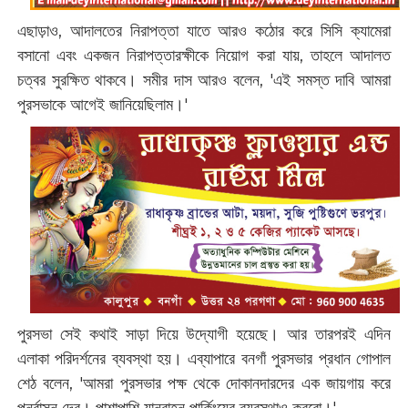
এছাড়াও, আদালতের নিরাপত্তা যাতে আরও কঠোর করে সিসি ক্যামেরা
বসানো এবং একজন নিরাপত্তারক্ষীকে নিয়োগ করা যায়, তাহলে আদালত
চত্বর সুরক্ষিত থাকবে। সমীর দাস আরও বলেন, 'এই সমস্ত দাবি আমরা
পুরসভাকে আগেই জানিয়েছিলাম।'‌
পুরসভা সেই কথাই সাড়া দিয়ে উদ্যোগী হয়েছে। আর তারপরই এদিন
এলাকা পরিদর্শনের ব্যবস্থা হয়। এব্যাপারে বনগাঁ পুরসভার প্রধান গোপাল
শেঠ বলেন, 'আমরা পুরসভার পক্ষ থেকে দোকানদারদের এক জায়গায় করে
পুনর্বাসন দেব। পাশাপাশি যানবাহন পার্কিংয়ের ব্যবস্থাও করবো।'