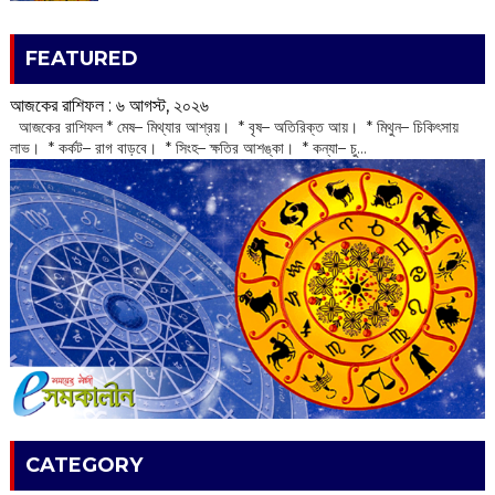
FEATURED
আজকের রাশিফল :‌ ‌‌৬ আগস্ট, ২০২৬
‌ আজকের রাশিফল * মেষ– মিথ্যার আশ্রয়। * বৃষ– অতিরিক্ত আয়। * মিথুন– চিকিৎসায়
লাভ। * কর্কট– রাগ বাড়বে। * সিংহ– ক্ষতির আশঙ্কা। * কন্যা– চু...
CATEGORY