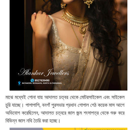
মাঝে মধ্যেই শোনা যায় আদালত চত্বর থেকে মোটরসাইকেল এবং সাইকেল
চুরি যাচ্ছে। পাশাপাশি, বনগাঁ পুরসভার প্রধান গোপাল শেঠ কয়েক মাস আগে
অভিযোগ করেছিলেন, আদালত চত্বরে জাল জন্ম শংসাপত্র থেকে শুরু করে
বিভিন্ন জাল নথি তৈরি করা হচ্ছে।