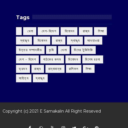
Tags
‌ খেলা
‌ দেশ-বিদেশ
‌ বিনোদন
‌ রাজ্য
‌ শিক্ষা
‌ স্বাস্থ্য
‌ বিনোদন
‌ রাজ্য
‌ স্বাস্থ্য
আবহাওয়া
উত্তর সম্পাদকীয়
কৃষি
খেলা
দিনের টুকিটাকি
দেশ - বিদেশ
পাঠকের কলম
বিনোদন
বিশেষ রচনা
ভ্রমন
রাজ্য
রান্নাবান্না
রাশিফল
শিক্ষা
সাহিত্য
স্বাস্থ্য
Copyright (c) 2021
E Samakalin
All Right Reseved