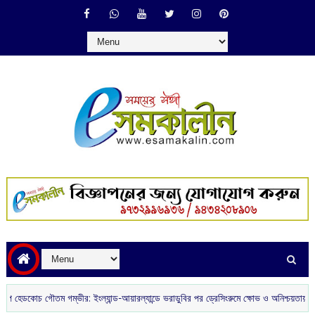
তম গম্ভীর: ইংল্যান্ড-আয়ারল্যান্ডে ভরাডুবির পর ড্রেসিংরুমে ক্ষোভ ও অনিশ্চয়তায় ভারতীয় ক্রিকে